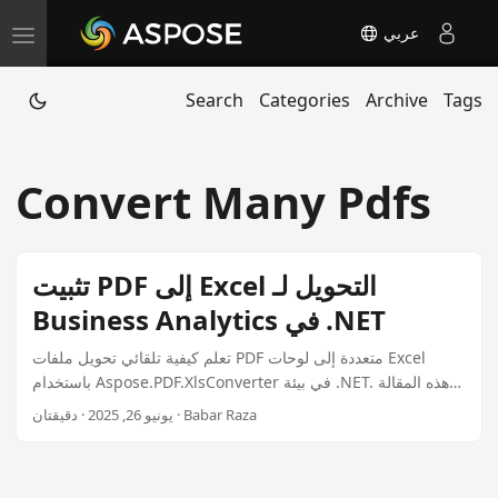
عربي
T
o
Search
Categories
Archive
Tags
g
g
l
Convert Many Pdfs
e
n
a
تثبيت PDF إلى Excel التحويل لـ
v
Business Analytics في .NET
i
g
تعلم كيفية تلقائي تحويل ملفات PDF متعددة إلى لوحات Excel
a
باستخدام Aspose.PDF.XlsConverter في بيئة .NET. هذه المقالة
تغطي إعداد عملية مجموعة، وإدارة الأخطاء، وتخصيص تنسيقات
t
يونيو 26, 2025 · دقيقتان · Babar Raza
الناتج.
i
o