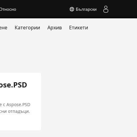
Относно
Български
ене
Категории
Архив
Етикети
ose.PSD
 с Aspose.PSD
сни отпадъци.