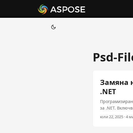
Psd-Fi
Замяна н
.NET
Програмизирано
за .NET. Включ
юли 22, 2025 · 4 м