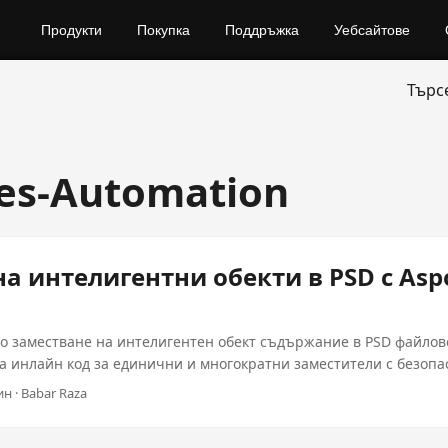
Продукти
Покупка
Поддръжка
Уебсайтове
Търс
les-Automation
а интелигентни обекти в PSD с Asp
 заместване на интелигентен обект съдържание в PSD файлове
ва инлайн код за единични и многократни заместители с безопа
ин · Babar Raza