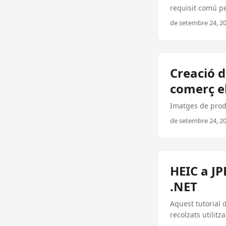
requisit comú p
imatges d’alta re
de setembre 24, 20
PDF utilitzant C
biblioteca. Bene
veure en gairebé
original i el dis
Creació d
contrasenya, gar
comerç el
començar amb la
correctament: ...
Imatges de prod
de setembre 24, 20
HEIC a J
.NET
Aquest tutorial
recolzats utilit
treball simplifica