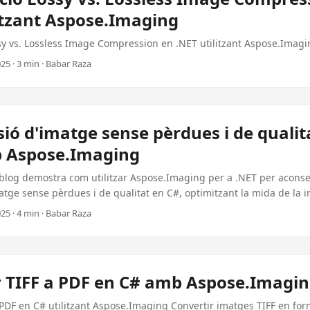
itzant Aspose.Imaging
y vs. Lossless Image Compression en .NET utilitzant Aspose.Imagi
25 · 3 min · Babar Raza
ó d'imatge sense pèrdues i de qualit
 Aspose.Imaging
 blog demostra com utilitzar Aspose.Imaging per a .NET per aconse
tge sense pèrdues i de qualitat en C#, optimitzant la mida de la 
litat on no és necessari.
25 · 4 min · Babar Raza
r TIFF a PDF en C# amb Aspose.Imagi
 PDF en C# utilitzant Aspose.Imaging Convertir imatges TIFF en fo