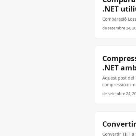
.NET util
Comparació Loss
de setembre 24, 20
Compressi
.NET amb
Aquest post del
compressió d’ima
sacrificar la qua
de setembre 24, 20
Converti
Convertir TIFF a