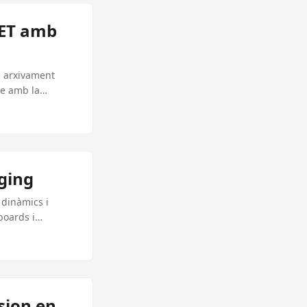
NET amb
n arxivament
ge amb la
ging
 dinàmics i
boards i
sion en