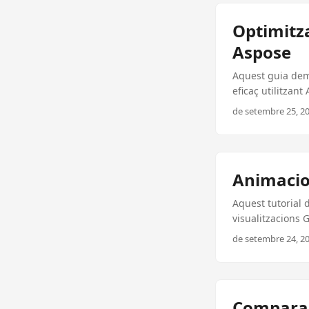
més ràpids de ca
Optimitza
Aspose
Aquest guia dem
eficaç utilitzan
conservació de l
de setembre 25, 20
Animacio
Aquest tutorial 
visualitzacions 
informes.
de setembre 24, 20
Comparac