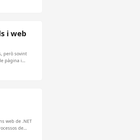
ls i web
, però sovint
e pàgina i
matges de alta
ment per
ons web de .NET
processos de