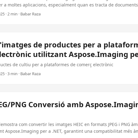
er a moltes aplicacions, especialment quan es tracta de documents
solució. Aquest tutorial us guiarà a través del procés de conversió d
25 · 2 min · Babar Raza
#, aprofitant les potents característiques proporcionades per l’Asp
ficis de convertir TIFF en PDF Compatibilitat universal: els arxius 
 qualsevol dispositiu o plataforma. Preservació del document: man
seny del fitxer TIFF. Seguretat avançada: PDFs permeten la protecció 
'imatges de productes per a platafor
antint que els seus documents són segurs. Previsió: Preparar el 
ectrònic utilitzant Aspose.Imaging p
 conversió de TIFF a PDF en C#, cal configurar el seu entorn de 
uctes de cultiu per a plataformes de comerç electrònic
25 · 3 min · Babar Raza
PEG/PNG Conversió amb Aspose.Imagi
 demostra com convertir les imatges HEIC en formats JPEG i PNG à
zant Aspose.Imaging per a .NET, garantint una compatibilitat més àm
ts.