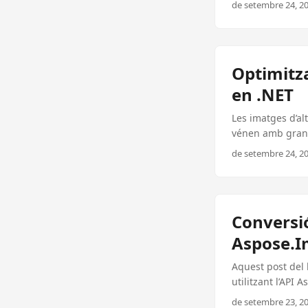
de setembre 24, 20
Optimitza
en .NET
Les imatges d’al
vénen amb grans
augmentar l’ús d
de setembre 24, 20
qualitat utilitz
assegurar una exp
Conversió
Aspose.I
Aquest post del 
utilitzant l’API 
backend.
de setembre 23, 20