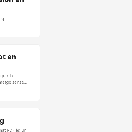
ng
at en
guir la
imatge sense
ng
rmat PDF és un