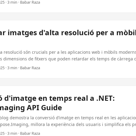
25 · 3 min · Babar Raza
r imatges d'alta resolució per a mòbi
ta resolució són crucials per a les aplicacions web i mòbils moderns
 dimensions de fitxers que poden retardar els temps de càrrega d
e banda ampla. Això és on s’optima la imatge. Per optimitzar les i
25 · 3 min · Babar Raza
ant Aspose.Imaging per .NET, es pot equilibrar la qualitat i el rendi
eriència sense segell a tots els dispositius. ...
 d'imatge en temps real a .NET:
maging API Guide
blog demostra la conversió d’imatge en temps real en les aplicaci
Aspose.Imaging, millora la experiència dels usuaris i simplifica els 
25 · 3 min · Babar Raza