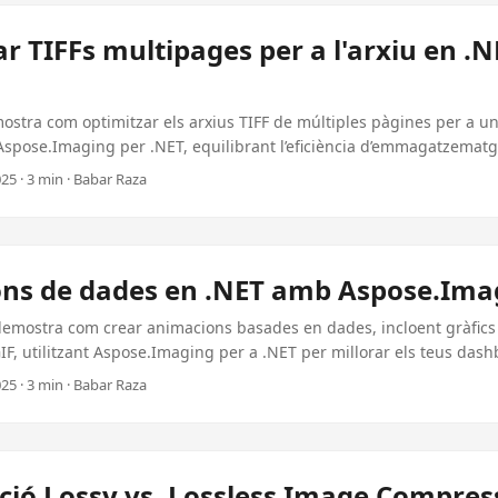
rregament i millor rendiment. ...
r TIFFs multipages per a l'arxiu en .
ostra com optimitzar els arxius TIFF de múltiples pàgines per a u
t Aspose.Imaging per .NET, equilibrant l’eficiència d’emmagatzemat
a imatge de gran qualitat.
25 · 3 min · Babar Raza
ns de dades en .NET amb Aspose.Ima
demostra com crear animacions basades en dades, incloent gràfics
GIF, utilitzant Aspose.Imaging per a .NET per millorar els teus dash
25 · 3 min · Babar Raza
ió Lossy vs. Lossless Image Compres