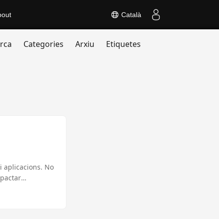
bout
Català
rca
Categories
Arxiu
Etiquetes
i aplicacions. No
mpactar
ació de gifs
uest tutorial pas
segurar temps