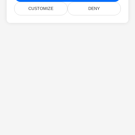
CUSTOMIZE
DENY
Home
Products
New Releases
Pricing
Docs
Free Support