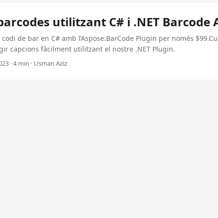
arcodes utilitzant C# i .NET Barcode 
 codi de bar en C# amb l’Aspose.BarCode Plugin per només $99.Cu
gir capcions fàcilment utilitzant el nostre .NET Plugin.
23 · 4 min · Usman Aziz