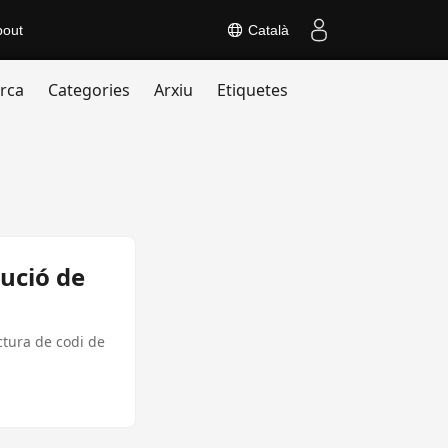
bout
Català
rca
Categories
Arxiu
Etiquetes
lució de
ctura de codi de