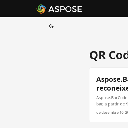
QR Cod
Aspose.Ba
reconei
Aspose.BarCode é
bar, a partir de 
de desembre 10, 2