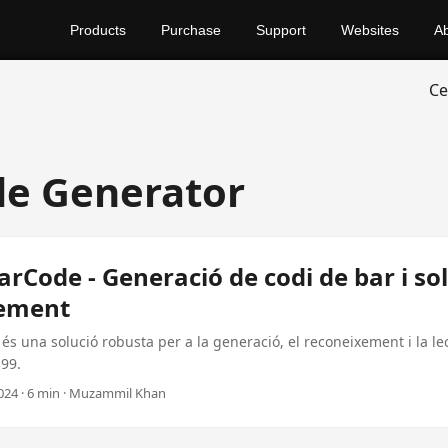
Products
Purchase
Support
Websites
A
Ce
e Generator
rCode - Generació de codi de bar i so
xement
s una solució robusta per a la generació, el reconeixement i la le
$99.
024 · 6 min · Muzammil Khan