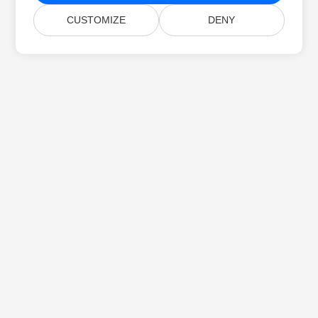
CUSTOMIZE
DENY
Home
Products
New Releases
Pricing
Docs
Free Support