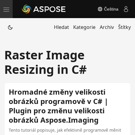
Čeština
T
o
Hledat
Kategorie
Archiv
Štítky
g
g
l
Raster Image
e
n
Resizing in C#
a
v
i
Hromadné změny velikosti
g
obrázků programově v C# |
a
Plugin pro změnu velikosti
t
obrázků Aspose.Imaging
i
o
Tento tutoriál popisuje, jak efektivně programově měnit