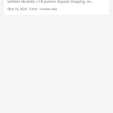
n
velikost obrázků v C# pomocí Aspose.Imaging, se
zaměřením na rastrové i vektorové obrázky při zachování
října 18, 2024 · 3 min · Usman Aziz
poměrů stran a kvality obrázků. Prozkoumejte plugin .NET
za 99 dolarů pro pokročilé funkce.