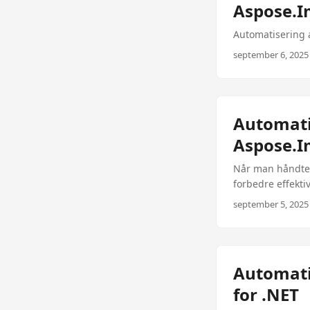
Aspose.I
Automatisering 
september 6, 2025 
Automati
Aspose.I
Når man håndter
forbedre effekti
kraftfulde værkt
september 5, 2025 
gennem oprettels
konsekvente para
hvor ensartethed
administrere st
Automati
samme grænselogi
for .NET