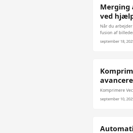
Merging 
ved hjæl
Når du arbejder 
fusion af billede
og professionali
september 18, 2025
produktoplysnin
skræddersyet græ
Aspose.Imaging f
herunder at fusi
Komprime
kan udviklere ne
avancere
give yderligere k
Komprimere Vect
september 10, 2025
Automati