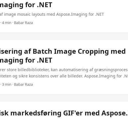
maging for .NET
af image mosaic layouts med Aspose.Imaging for .NET
· 4 min · Babar Raza
sering af Batch Image Cropping med
maging for .NET
er store billedbiblioteker, kan automatisering af græsningsproces
viteten og sikre konsistens over alle billeder. Aspose.Imaging for .N
øjer til at håndtere pakkebehandling opgaver sømløst. Denne artike
· 3 min · Babar Raza
e og implementation af en løsning, der græder flere billeder ved 
metre. Introduktion Automatisering af batch-billeder er afgørende
 og hastighed er vigtige, såsom at forberede billeder til webudgiv
ore fotobibliotek. Med Aspose.Imaging for .NET kan udviklere nem
sk markedsføring GIF'er med Aspose
k til hundredvis eller tusindvis af filer uden manuel indgreb. ...