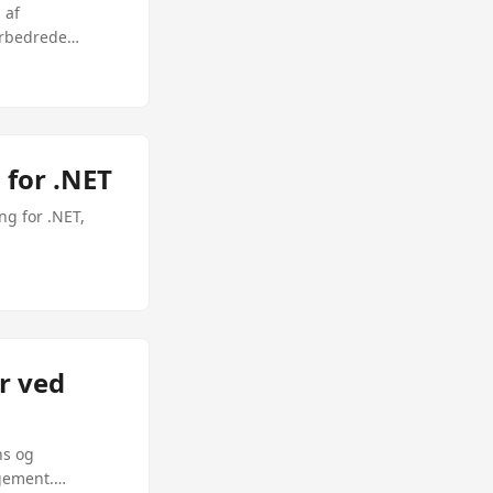
 af
forbedrede
for .NET
ng for .NET,
er ved
ns og
agement.