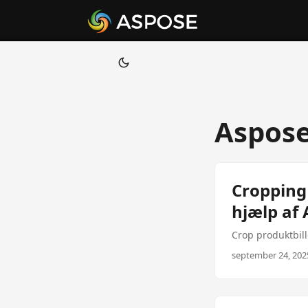
Aspose
Cropping 
hjælp af
Crop produktbill
september 24, 2025