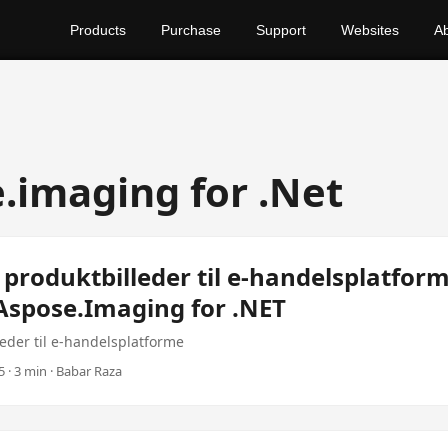
Products
Purchase
Support
Websites
A
.imaging for .Net
produktbilleder til e-handelsplatfor
 Aspose.Imaging for .NET
eder til e-handelsplatforme
 · 3 min · Babar Raza