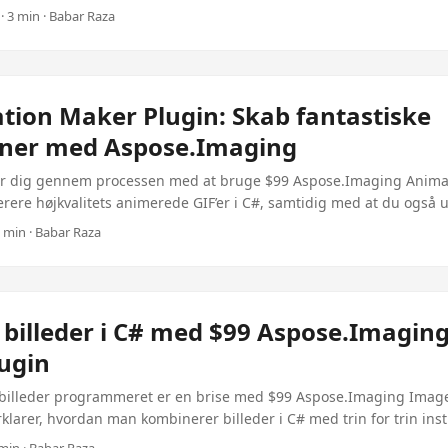
or .NET tilbyder et kraftigt sæt APIs, der gør det muligt for udvikl
· 3 min · Babar Raza
e effekter, så det er lettere end nogensinde at skabe visuelt fant
for tilføje visuelle effekter til GIF-animationer? Professional Appeal
r som fade-ins eller gradvise gennemsigtighedsoverganger kan din
tive ud. Highlight Key Content: Brug farvejusteringer eller highligh
tion Maker Plugin: Skab fantastiske
ksomhed til vigtige elementer i animationen. Dynamic Storytellin
ner med Aspose.Imaging
kter med animationer for at skabe fascinerende fortællinger, der inv
Oprettelse af Aspose.Imaging for GIF Effekter Før du svømmer ind i
år dig gennem processen med at bruge $99 Aspose.Imaging Anima
, sørg for at du har den nødvendige indstilling: ...
nerere højkvalitets animerede GIF’er i C#, samtidig med at du også
tering kapaciteter.
3 min · Babar Raza
f billeder i C# med $99 Aspose.Imagin
lugin
billeder programmeret er en brise med $99 Aspose.Imaging Imag
rklarer, hvordan man kombinerer billeder i C# med trin for trin ins
ler.