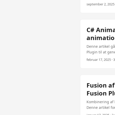
Aspose.Imaging f
september 2, 2025 
programmere diss
animationer. Hvor
visuelle effekte
polerede og krea
C# Anima
tiltrække opmær
animatio
forskellige effe
Forudsætninger: 
Denne artikel g
visuelle effekter
Plugin til at ge
dokument konver
februar 17, 2025 · 
Fusion a
Fusion P
Kombinering af 
Denne artikel fo
virkelige eksemp