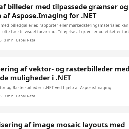
af billeder med tilpassede grænser o
p af Aspose.Imaging for .NET
med billedgallerier, rapporter eller markedsføringsmaterialer, ka
r ofte føre til visuel forvirring. Tilføjelse af grænser og etiketter f
sme ved at skille billeder klart og give kontekst såsom datoer eller
 · 3 min · Babar Raza
ger. Denne blogindlæg vil guide dig gennem processen med fusio
nse og tekstetiketter ved hjælp af Aspose.Imaging for .NET. Intr
or .NET er en kraftfuld bibliotek, der forenkler billedbehandlings
onere flere billeder i et enkelt kompositbillede. ved at udnytte den
ring af vektor- og rasterbilleder me
mt tilføje grænser omkring hvert blandet billede og overlade tilpass
de muligheder i .NET
ontekst eller information. ...
or og Raster-billeder i .NET ved hjælp af Aspose.Imaging
 · 3 min · Babar Raza
sering af image mosaic layouts med