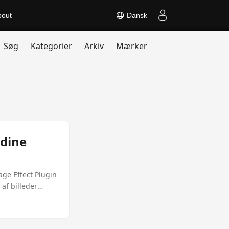
bout
Dansk
Søg
Kategorier
Arkiv
Mærker
 dine
age Effect Plugin
af billeder