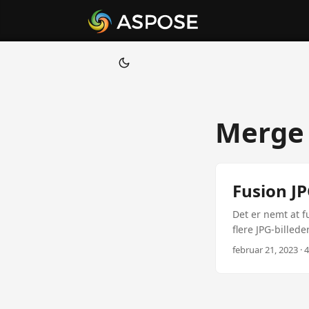
Merge 
Fusion JP
Det er nemt at f
flere JPG-billede
februar 21, 2023 · 