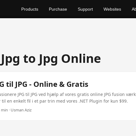
Products
Purchase
Support
Websites
A
Jpg to Jpg Online
G til JPG - Online & Gratis
usionere JPG til JPG ved hjælp af vores gratis online JPG fusion vær
r til en enkelt fil i et par trin med vores .NET Plugin for kun $99.
4 min · Usman Aziz