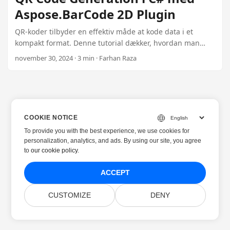
Aspose.BarCode 2D Plugin
QR-koder tilbyder en effektiv måde at kode data i et
kompakt format. Denne tutorial dækker, hvordan man
genererer en QR-kod programmeret i C# ved hjælp af
november 30, 2024 · 3 min · Farhan Raza
.NET Plugin, komplet med tilpasningsmuligheder og fejl
korrigeringsniveauer. Start med $99 Aspose Plugin i dag.
COOKIE NOTICE
To provide you with the best experience, we use cookies for
personalization, analytics, and ads. By using our site, you agree
to
our cookie policy
.
ACCEPT
CUSTOMIZE
DENY