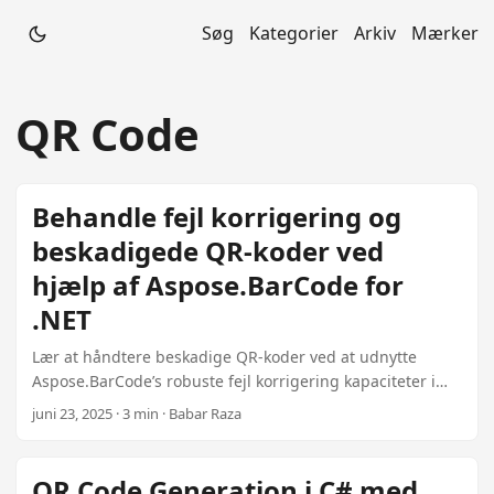
Søg
Kategorier
Arkiv
Mærker
QR Code
Behandle fejl korrigering og
beskadigede QR-koder ved
hjælp af Aspose.BarCode for
.NET
Lær at håndtere beskadige QR-koder ved at udnytte
Aspose.BarCode’s robuste fejl korrigering kapaciteter i
C#. Følg denne omfattende tutorial for pålidelig barcode
juni 23, 2025 · 3 min · Babar Raza
scanning selv med partielt obscure eller dirty koder.
QR Code Generation i C# med