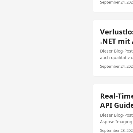
September 24, 2025
Verlustlo
.NET mit
Dieser Blog-Pos
auch qualitativ 
die Qualität zu 
September 24, 2025
Real-Tim
API Guid
Dieser Blog-Post
Aspose.Imaging 
September 23, 2025