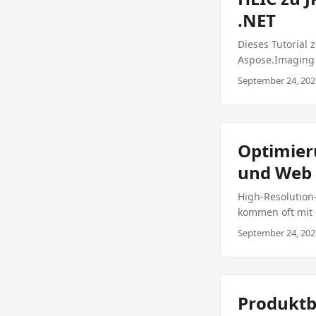
.NET
Dieses Tutorial 
Aspose.Imaging f
gewährleisten.
September 24, 2025
Optimier
und Web 
High-Resolution
kommen oft mit 
Nutzung erhöhen
September 24, 2025
hochwertigen Bi
um eine unbeque
Optimierung von
visuelle Qualitä
Produktb
bei der Erreich