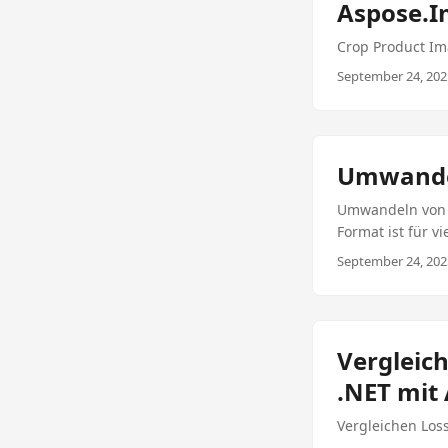
Aspose.I
Drive-Kompatibil
Bilder mit Aspos
Crop Product Im
September 24, 2025
Umwandel
Umwandeln von T
Format ist für 
Dokumente oder H
September 24, 2025
Konvertierung vo
Bibliothek erbri
Dateien können 
bewahrt die ursp
Vergleic
ermöglichen Ver
.NET mit
sicher sind. Vo
zu beginnen, mü
Vergleichen Los