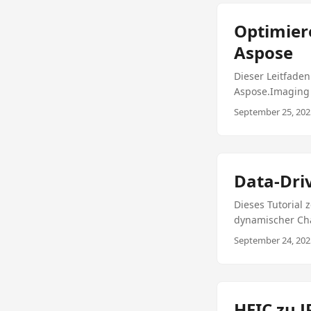
zu beeinträchti
Optimierung von
Optimiere
auf Websites un
Aspose
verbessern die 
Optimisation vo
Dieser Leitfaden
Dateigröße Redu
Aspose.Imaging 
September 25, 2025
Data-Dri
Dieses Tutorial 
dynamischer Cha
und Berichte zu
September 24, 2025
HEIC zu 