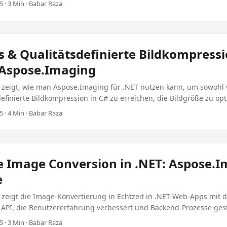
 · 3 Min · Babar Raza
s & Qualitätsdefinierte Bildkompressi
 Aspose.Imaging
t zeigt, wie man Aspose.Imaging für .NET nutzen kann, um sowohl 
definierte Bildkompression in C# zu erreichen, die Bildgröße zu op
opfern, wo unnötig ist.
 · 4 Min · Babar Raza
e Image Conversion in .NET: Aspose.
e
 zeigt die Image-Konvertierung in Echtzeit in .NET-Web-Apps mit 
API, die Benutzererfahrung verbessert und Backend-Prozesse gest
 · 3 Min · Babar Raza