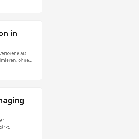
on in
verlorene als
timieren, ohne
Imaging
der
ärkt.