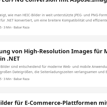
zeigt, wie man HEIC-Bilder in weit unterstützte JPEG- und PNG-For
ür .NET konvertiert, um eine breitere Kompatibilität und effizient
 · 3 Min · Babar Raza
ung von High-Resolution Images für 
in .NET
-Bilder sind entscheidend für moderne Web- und mobile Anwendu
großen Dateigrößen, die Seitenladungszeiten verlangsamen und 
 können. Dies ist, wo Bildoptimierung in Spiel kommt. Durch die
 · 3 Min · Babar Raza
ldern mit Aspose.Imaging für .NET können Sie Qualität und Leistu
me Benutzererfahrung über alle Geräte zu gewährleisten. Einfü
 High-Resolution-Bilder beinhaltet die Verringerung ihrer Dateigr
t zu beeinträchtigen. Dieser Prozess ist für Web-Anwendungen uner
ilder für E-Commerce-Plattformen mi
ung schnellerer Seitenladungszeiten, niedriger Hosting-Kosten und