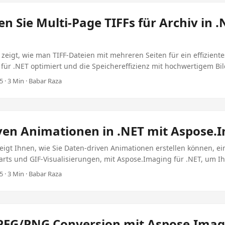
gen, schneller Ladenzeiten und bessere Leistung zu gewährleisten
 animierten GIFs ist entscheidend für die Verbesserung der Benu
n Sie Multi-Page TIFFs für Archiv in .
d Anwendungen. Kleinere Dateien laden schneller, verringern Lat
Gesamtanspruchsfähigkeit. Dieser Artikel wird Sie durch den Proze
n Animationen mit Aspose.Imaging in .NET, bietet eine umfassende
 zeigt, wie man TIFF-Dateien mit mehreren Seiten für ein effiziente
ktion mit Qualitätsbewahrung ausgleichen. ...
für .NET optimiert und die Speichereffizienz mit hochwertigem Bi
 · 3 Min · Babar Raza
ven Animationen in .NET mit Aspose.
zeigt Ihnen, wie Sie Daten-driven Animationen erstellen können, ei
rts und GIF-Visualisierungen, mit Aspose.Imaging für .NET, um I
 verbessern.
 · 3 Min · Babar Raza
JPEG/PNG Conversion mit Aspose.Imag