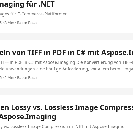
maging für .NET
ität hilft. In diesem Blog-Post werden wir untersuchen, wie man 
e.Imaging für .NET optimieren kann. ...
ages für E-Commerce-Plattformen
 · 3 Min · Babar Raza
n von TIFF in PDF in C# mit Aspose.
IFF in PDF in C# mit Aspose.Imaging Die Konvertierung von TIFF-D
viele Anwendungen eine häufige Anforderung, vor allem beim Umg
igh-Resolution-Bilder. Dieser Tutorial wird Sie durch den Prozes
 · 2 Min · Babar Raza
n Filen TifF in pdf mit C#, die leistungsfähigen Funktionen der A
ngen. Wordsile der Konvertierung von TIFF in PDF Universale Kompat
auf fast jedem Gerät oder Plattform angezeigt werden. Dokumente
rüngliche Qualität und Layout der TIFF-Datei. Erweiterte Sicherhei
hen Lossy vs. Lossless Image Compress
schlüsselung und Passwortschutz, um sicherzustellen, dass Ihre
 Aspose.Imaging
raussetzungen: Umwelt vorbereiten Um mit der Konvertierung von T
ssen Sie Ihre Entwicklungsumgebung ordnungsgemäß konfiguriere
sy vs. Lossless Image Compression in .NET mit Aspose.Imaging