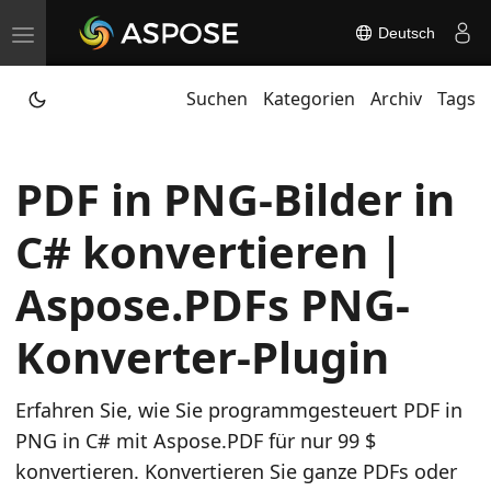
Deutsch
T
o
Suchen
Kategorien
Archiv
Tags
g
g
l
PDF in PNG-Bilder in
e
n
C# konvertieren |
a
v
Aspose.PDFs PNG-
i
Konverter-Plugin
g
a
t
Erfahren Sie, wie Sie programmgesteuert PDF in
i
PNG in C# mit Aspose.PDF für nur 99 $
o
konvertieren. Konvertieren Sie ganze PDFs oder