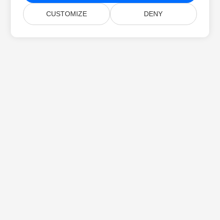
CUSTOMIZE
DENY
Startseite
Produkte
Neue Veröffentlichungen
Preise
Dokumente
Kostenloser Support