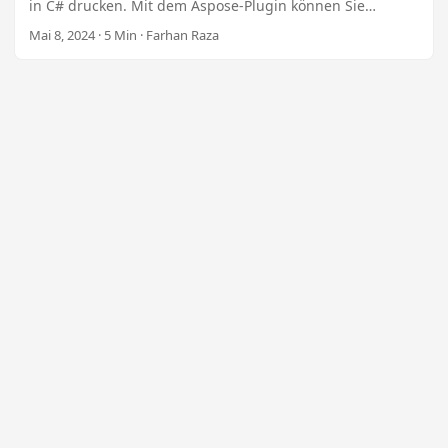
n
in C# drucken. Mit dem Aspose-Plugin können Sie
einzelne oder mehrere PDFs, bestimmte Seiten und
Mai 8, 2024 · 5 Min · Farhan Raza
gesicherte PDFs für nur 99 $ drucken. Passen Sie die
Papierschächte an und überwachen Sie den Druckstatus
mit hochwertigen Bildern.