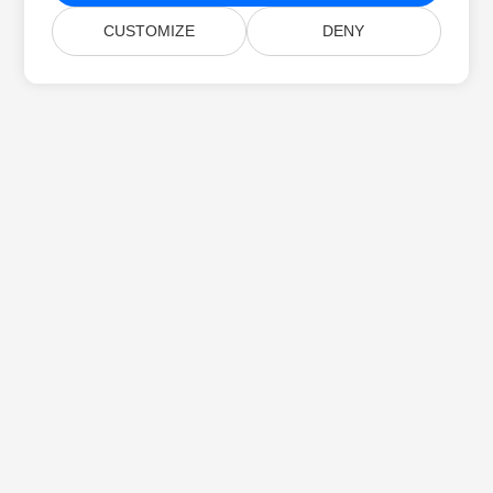
CUSTOMIZE
DENY
Startseite
Produkte
Neue Veröffentlichungen
Preise
Dokumente
Kostenloser Support