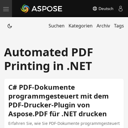
Deutsch
T
o
Suchen
Kategorien
Archiv
Tags
g
g
l
Automated PDF
e
n
Printing in .NET
a
v
i
C# PDF-Dokumente
g
programmgesteuert mit dem
a
PDF-Drucker-Plugin von
t
Aspose.PDF für .NET drucken
i
o
Erfahren Sie, wie Sie PDF-Dokumente programmgesteuert