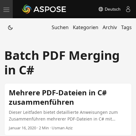
Deutsch
T
o
Suchen
Kategorien
Archiv
Tags
g
g
l
Batch PDF Merging
e
n
in C#
a
v
i
Mehrere PDF-Dateien in C#
g
zusammenführen
a
t
Dieser Leitfaden bietet detaillierte Anweisungen zum
Zusammenführen mehrerer PDF-Dateien in C# mit
i
Aspose.PDF für .NET. Erfahren Sie, wie Sie Dateistreams,
Januar 16, 2020 · 2 Min · Usman Aziz
o
spezifische Seitenbereiche und mehr mit optimierten