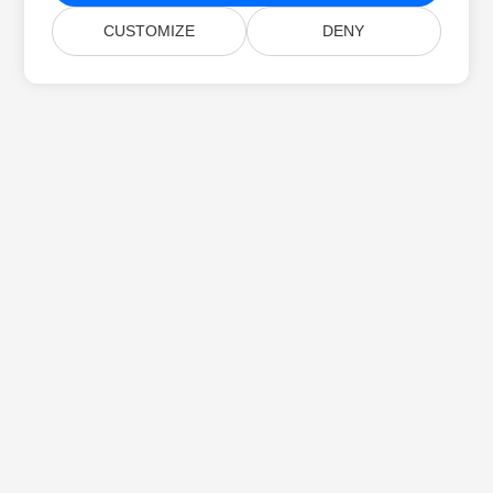
CUSTOMIZE
DENY
Startseite
Produkte
Neue Veröffentlichungen
Preise
Dokumente
Kostenloser Support