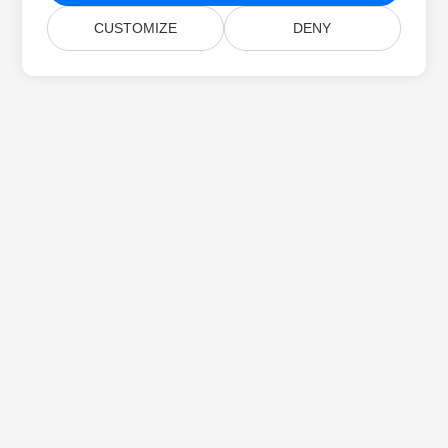
CUSTOMIZE
DENY
Startseite
Produkte
Neue Veröffentlichungen
Preise
Dokumente
Kostenloser Support