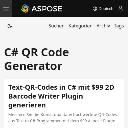
Deutsch
T
o
Suchen
Kategorien
Archiv
Tags
g
g
l
C# QR Code
e
n
Generator
a
v
i
Text-QR-Codes in C# mit $99 2D
g
Barcode Writer Plugin
a
generieren
t
i
Meistern Sie die Kunst, qualitativ hochwertige QR-Codes
aus Text in C#-Programmen mit dem $99 Aspose-Plugin
o
zu generieren. Dieser Leitfaden untersucht die