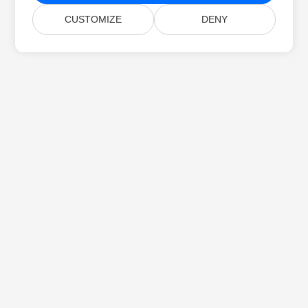
CUSTOMIZE
DENY
Startseite
Produkte
Neue Veröffentlichungen
Preise
Dokumente
Kostenloser Support