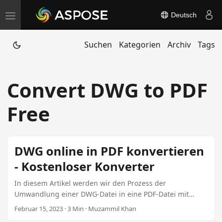
Deutsch
T
o
Suchen
Kategorien
Archiv
Tags
g
g
l
Convert DWG to PDF
e
n
Free
a
v
i
DWG online in PDF konvertieren
g
- Kostenloser Konverter
a
t
In diesem Artikel werden wir den Prozess der
Umwandlung einer DWG-Datei in eine PDF-Datei mit
i
unserem kostenlosen Online-Tool untersuchen. Sie
Februar 15, 2023 · 3 Min · Muzammil Khan
o
werden lernen, wie Sie Ihre CAD-Zeichnungen online in