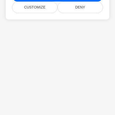
CUSTOMIZE
DENY
Startseite
Produkte
Neue Veröffentlichungen
Preise
Dokumente
Kostenloser Support