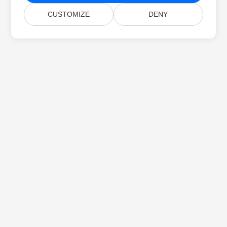
CUSTOMIZE
DENY
Startseite
Produkte
Neue Veröffentlichungen
Preise
Dokumente
Kostenloser Support