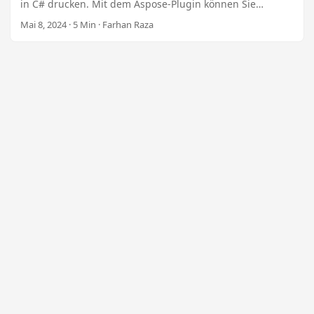
n
in C# drucken. Mit dem Aspose-Plugin können Sie
einzelne oder mehrere PDFs, bestimmte Seiten und
Mai 8, 2024 · 5 Min · Farhan Raza
gesicherte PDFs für nur 99 $ drucken. Passen Sie die
Papierschächte an und überwachen Sie den Druckstatus
mit hochwertigen Bildern.