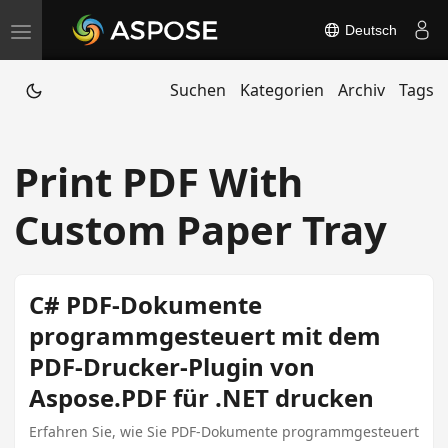
Deutsch
T
o
Suchen
Kategorien
Archiv
Tags
g
g
l
Print PDF With
e
n
Custom Paper Tray
a
v
i
C# PDF-Dokumente
g
programmgesteuert mit dem
a
PDF-Drucker-Plugin von
t
Aspose.PDF für .NET drucken
i
o
Erfahren Sie, wie Sie PDF-Dokumente programmgesteuert