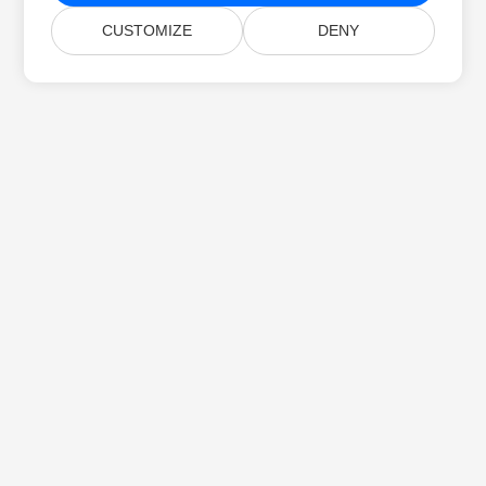
CUSTOMIZE
DENY
Startseite
Produkte
Neue Veröffentlichungen
Preise
Dokumente
Kostenloser Support