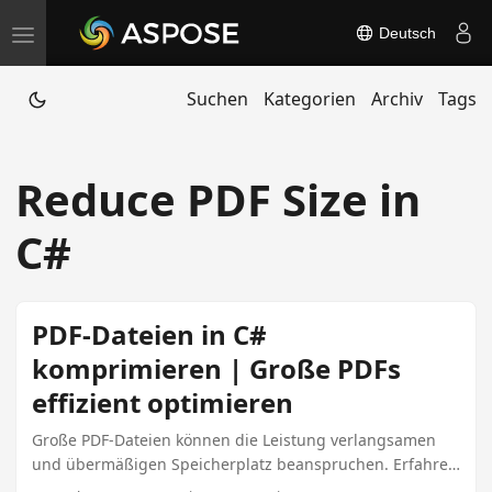
Deutsch
T
o
Suchen
Kategorien
Archiv
Tags
g
g
l
Reduce PDF Size in
e
n
C#
a
v
i
PDF-Dateien in C#
g
komprimieren | Große PDFs
a
effizient optimieren
t
i
Große PDF-Dateien können die Leistung verlangsamen
und übermäßigen Speicherplatz beanspruchen. Erfahren
o
Sie, wie Sie PDF-Dateien in C# programmgesteuert mit