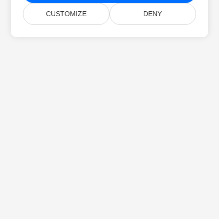
CUSTOMIZE
DENY
Startseite
Produkte
Neue Veröffentlichungen
Preise
Dokumente
Kostenloser Support