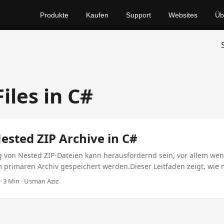
Produkte
Kaufen
Support
Websites
Üb
iles in C#
ested ZIP Archive in C#
g von Nested ZIP-Dateien kann herausfordernd sein, vor allem we
 primären Archiv gespeichert werden.Dieser Leitfaden zeigt, wie 
ien in C# mit dem Aspose-Plugin für das Seamless-Dateienmanage
 3 Min · Usman Aziz
rhältlich ist.