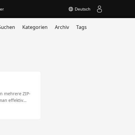
er
Deutsch
Suchen
Kategorien
Archiv
Tags
nn mehrere ZIP-
man effektiv
ment extrahiert,