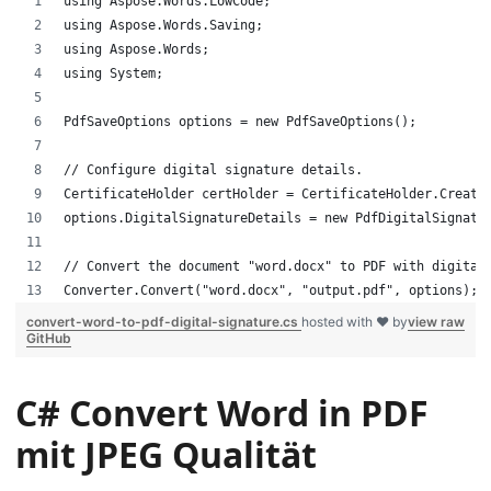
using Aspose.Words.LowCode;
using Aspose.Words.Saving;
using Aspose.Words;
using System;
PdfSaveOptions options = new PdfSaveOptions();
// Configure digital signature details.
CertificateHolder certHolder = CertificateHolder.Create
options.DigitalSignatureDetails = new PdfDigitalSignatu
// Convert the document "word.docx" to PDF with digital
Converter.Convert("word.docx", "output.pdf", options);
convert-word-to-pdf-digital-signature.cs
hosted with ❤ by
view raw
GitHub
C# Convert Word in PDF
mit JPEG Qualität