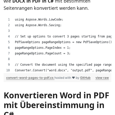
wie
DOCX in PDF in C#
mit bestimmten
Seitenrangen konvertiert werden kann.
using Aspose.Words.LowCode;
using Aspose.Words.Saving;
// Set up options to convert 3 pages starting from page
PdfSaveOptions pageRangeOptions = new PdfSaveOptions();
pageRangeOptions.PageIndex = 1;
pageRangeOptions.PageCount = 3;
// Convert the document using the specified page range 
Converter.Convert("word.docx", "output.pdf", pageRangeO
convert-word-pages-to-pdf.cs
hosted with ❤ by
GitHub
view raw
Konvertieren Word in PDF
mit Übereinstimmung in
C#