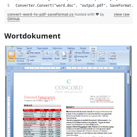
Converter.Convert("word.doc", "output.pdf", SaveFormat.P
convert-word-to-pdf-saveformat.cs
hosted with ❤ by
view raw
GitHub
Wortdokument