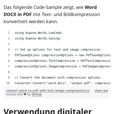
Das folgende Code-Sample zeigt, wie
Word
DOCX in PDF
mit Text- und Bildkompression
konvertiert werden kann.
using Aspose.Words.LowCode;
using Aspose.Words.Saving;
// Set up options for text and image compression.
PdfSaveOptions compressionOptions = new PdfSaveOptions(
compressionOptions.TextCompression = PdfTextCompression
compressionOptions.ImageCompression = PdfImageCompressi
// Convert the document with compression options.
Converter.Convert("word.docx", "output.pdf", compressio
convert-word-to-pdf-with-text-image-compression.cs
view raw
hosted with ❤ by
GitHub
Verwendung digitaler