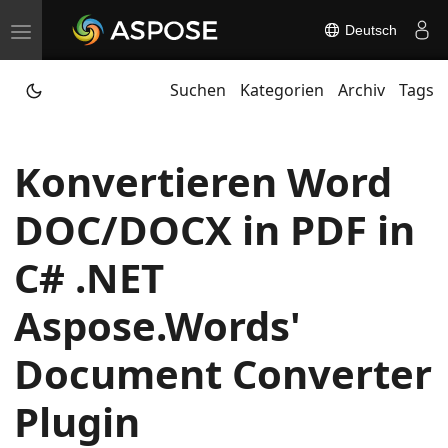
Deutsch
T
o
Suchen
Kategorien
Archiv
Tags
g
g
l
Konvertieren Word
e
n
DOC/DOCX in PDF in
a
v
C# .NET
i
Aspose.Words'
g
a
Document Converter
t
i
Plugin
o