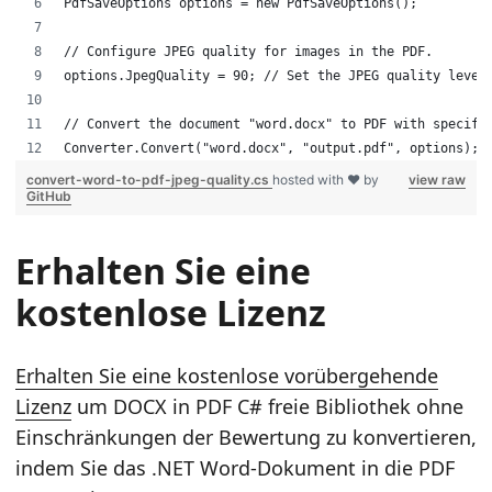
PdfSaveOptions options = new PdfSaveOptions();
// Configure JPEG quality for images in the PDF.
options.JpegQuality = 90; // Set the JPEG quality level
// Convert the document "word.docx" to PDF with specifi
Converter.Convert("word.docx", "output.pdf", options);
convert-word-to-pdf-jpeg-quality.cs
hosted with ❤ by
view raw
GitHub
Erhalten Sie eine
kostenlose Lizenz
Erhalten Sie eine kostenlose vorübergehende
Lizenz
um DOCX in PDF C# freie Bibliothek ohne
Einschränkungen der Bewertung zu konvertieren,
indem Sie das .NET Word-Dokument in die PDF