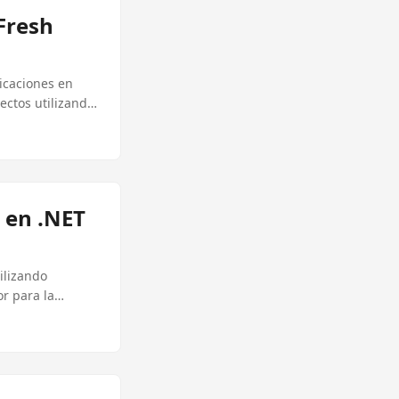
 Fresh
licaciones en
ectos utilizando
 en .NET
ilizando
or para la