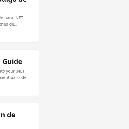
de para .NET
iones de
e Guide
nto your .NET
icient barcode
ón de