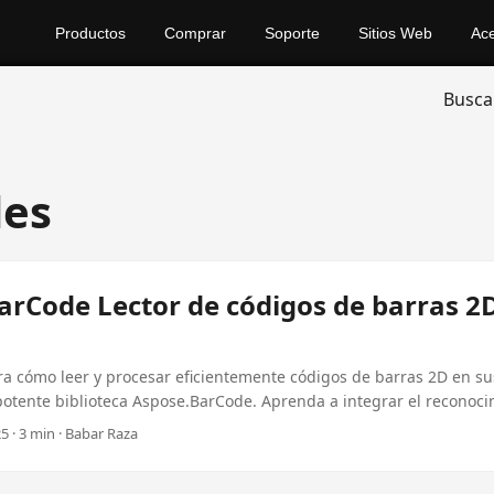
Productos
Comprar
Soporte
Sitios Web
Ac
Busca
des
arCode Lector de códigos de barras 2D
a cómo leer y procesar eficientemente códigos de barras 2D en su
potente biblioteca Aspose.BarCode. Aprenda a integrar el reconoc
as en sus proyectos C#.
5 · 3 min · Babar Raza