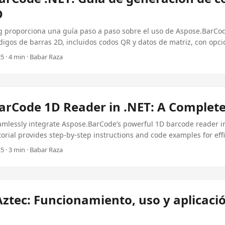
D
og proporciona una guía paso a paso sobre el uso de Aspose.BarCo
igos de barras 2D, incluidos codos QR y datos de matriz, con opc
y mejores prácticas.
5 · 4 min · Babar Raza
arCode 1D Reader in .NET: A Complet
amlessly integrate Aspose.BarCode’s powerful 1D barcode reader i
utorial provides step-by-step instructions and code examples for eff
5 · 3 min · Babar Raza
ztec: Funcionamiento, uso y aplicaci