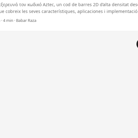
εξερευνά τον κωδικό Aztec, un cod de barres 2D d’alta densitat de
e cobreix les seves característiques, aplicaciones i implementació 
T.
 · 4 min · Babar Raza