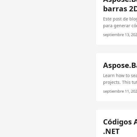
barras 2
Este post de bl
para generar cód
personalización 
septiembre 13, 202
Aspose.B
Learn how to se
projects. This t
recognition.
septiembre 11, 202
Códigos A
.NET