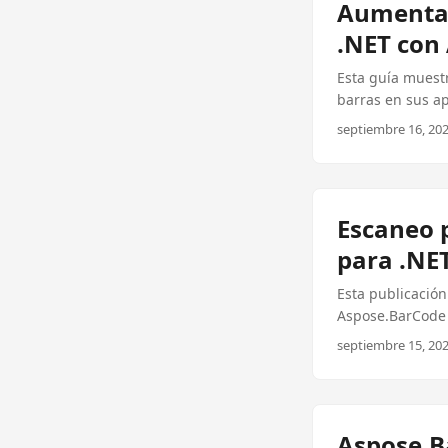
Aumentar
.NET con
Esta guía muest
barras en sus ap
septiembre 16, 202
Escaneo 
para .NE
Esta publicació
Aspose.BarCode p
QR.
septiembre 15, 202
Aspose.B