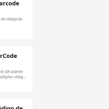
barcode
o de código de
arCode
igos QR usando
últiples códigos
ódigo de