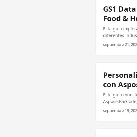
GS1 DataB
Food & H
Esta guía explor
diferentes indus
Aspose.BarCode
septiembre 21, 202
Personali
con Aspo
Este guía muest
Aspose.BarCode, 
lectura y la fun
septiembre 19, 202