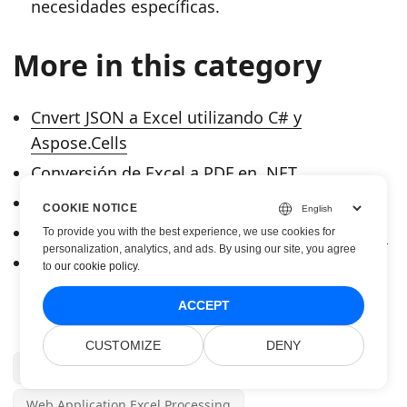
necesidades específicas.
More in this category
Cnvert JSON a Excel utilizando C# y
Aspose.Cells
Conversión de Excel a PDF en .NET
Converter de imagen .NET Plugin para Excel
COOKIE NOTICE
Converter de texto para .NET con Aspose.Cells
To provide you with the best experience, we use cookies for
personalization, analytics, and ads. By using our site, you agree
Convertir archivos de Excel a y desde HTML
to
our cookie policy
.
con Aspose.Cells para .NET
ACCEPT
CUSTOMIZE
DENY
In-Memory Conversion
Web Application Excel Processing