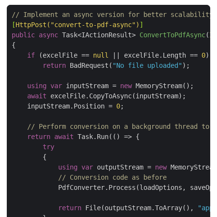
// Implement an async version for better scalability
[
HttpPost(
"convert-to-pdf-async"
)
]
public
async
 Task<IActionResult> 
ConvertToPdfAsync
(
IF
if
 (excelFile == 
null
 || excelFile.Length == 
0
return
 BadRequest(
"No file uploaded"
using
var
 inputStream = 
new
await
    inputStream.Position = 
0
// Perform conversion on a background thread to f
return
await
try
using
var
 outputStream = 
new
// Conversion code as before
return
 File(outputStream.ToArray(), 
"appl