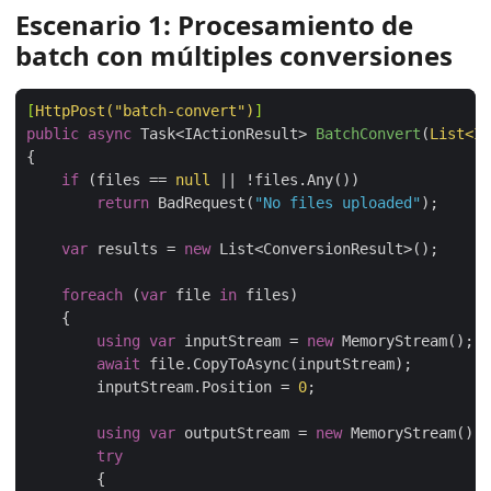
Escenario 1: Procesamiento de
batch con múltiples conversiones
[
HttpPost(
"batch-convert"
)
]
public
async
 Task<IActionResult> 
BatchConvert
(
List<IF
if
 (files == 
null
return
 BadRequest(
"No files uploaded"
var
 results = 
new
foreach
 (
var
 file 
in
using
var
 inputStream = 
new
await
        inputStream.Position = 
0
using
var
 outputStream = 
new
try