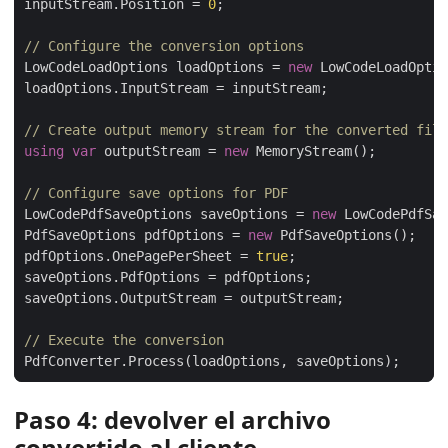
inputStream.Position = 
0
// Configure the conversion options
LowCodeLoadOptions loadOptions = 
new
// Create output memory stream for the converted file
using
var
 outputStream = 
new
// Configure save options for PDF
LowCodePdfSaveOptions saveOptions = 
new
PdfSaveOptions pdfOptions = 
new
pdfOptions.OnePagePerSheet = 
true
// Execute the conversion
Paso 4: devolver el archivo
convertido al cliente