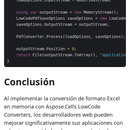
using
var
 outputStream = 
new
    LowCodePdfSaveOptions saveOptions = 
new
    outputStream.Position = 
0
return
 File(outputStream.ToArray(), 
"application/
Conclusión
Al implementar la conversión de formato Excel
en memoria con Aspose.Cells LowCode
Converters, los desarrolladores web pueden
mejorar significativamente sus aplicaciones con