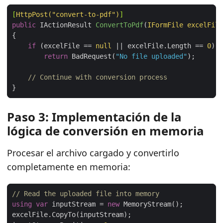
[
HttpPost(
"convert-to-pdf"
)
]
public
 IActionResult 
ConvertToPdf
(
IFormFile excelFile
if
 (excelFile == 
null
 || excelFile.Length == 
0
return
 BadRequest(
"No file uploaded"
// Continue with conversion process
Paso 3: Implementación de la
lógica de conversión en memoria
Procesar el archivo cargado y convertirlo
completamente en memoria:
// Read the uploaded file into memory
using
var
 inputStream = 
new