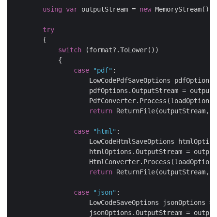
using
var
 outputStream = 
new
try
switch
case
"pdf"
                    LowCodePdfSaveOptions pdfOptions 
return
 ReturnFile(outputStream, 
"
case
"html"
                    LowCodeHtmlSaveOptions htmlOption
return
 ReturnFile(outputStream, 
"
case
"json"
                    LowCodeSaveOptions jsonOptions = 