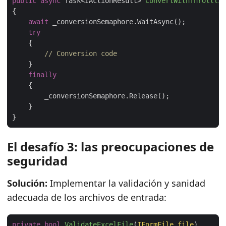
public
async
 Task<IActionResult> 
ConvertWithThrottlin
await
try
// Conversion code
finally
El desafío 3: las preocupaciones de
seguridad
Solución:
Implementar la validación y sanidad
adecuada de los archivos de entrada:
private
bool
ValidateExcelFile
(
IFormFile file
)