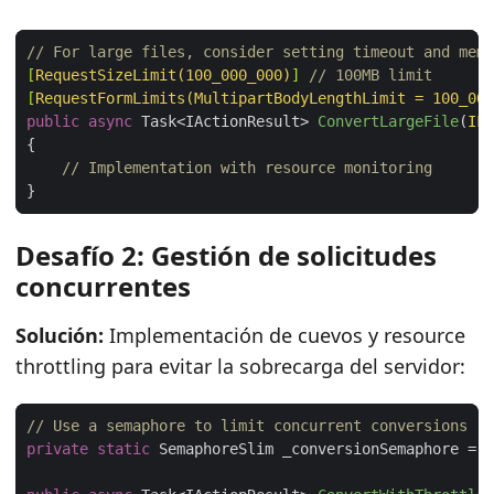
// For large files, consider setting timeout and memo
[
RequestSizeLimit(100_000_000)
]
// 100MB limit
[
RequestFormLimits(MultipartBodyLengthLimit = 100_000
public
async
 Task<IActionResult> 
ConvertLargeFile
(
IFo
// Implementation with resource monitoring
Desafío 2: Gestión de solicitudes
concurrentes
Solución:
Implementación de cuevos y resource
throttling para evitar la sobrecarga del servidor:
// Use a semaphore to limit concurrent conversions
private
static
 SemaphoreSlim _conversionSemaphore = 
n