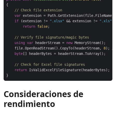
// Check file extension
var
if
 (extension != 
".xlsx"
 && extension != 
".xls"
 &
return
false
// Verify file signature/magic bytes
using
var
 headerStream = 
new
    file.OpenReadStream().CopyTo(headerStream, 
8
); 
//
byte
// Check for Excel file signatures
return
Consideraciones de
rendimiento