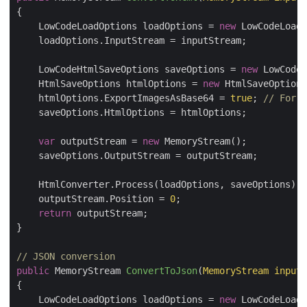
    LowCodeLoadOptions loadOptions = 
new
    LowCodeHtmlSaveOptions saveOptions = 
new
    HtmlSaveOptions htmlOptions = 
new
    htmlOptions.ExportImagesAsBase64 = 
true
; 
// For f
var
 outputStream = 
new
    outputStream.Position = 
0
return
// JSON conversion
public
 MemoryStream 
ConvertToJson
(
MemoryStream inputS
    LowCodeLoadOptions loadOptions = 
new