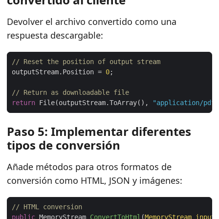
Devolver el archivo convertido como una
respuesta descargable:
// Reset the position of output stream
outputStream.Position = 
0
// Return as downloadable file
return
 File(outputStream.ToArray(), 
"application/pdf"
Paso 5: Implementar diferentes
tipos de conversión
Añade métodos para otros formatos de
conversión como HTML, JSON y imágenes:
// HTML conversion
public
 MemoryStream 
ConvertToHtml
(
MemoryStream inputS