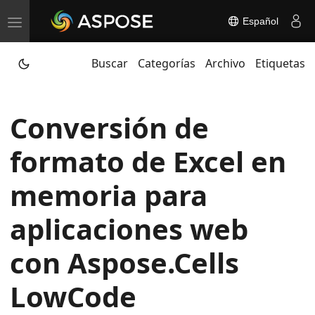
Español
T
o
Buscar
Categorías
Archivo
Etiquetas
g
g
l
Conversión de
e
n
formato de Excel en
a
v
memoria para
i
aplicaciones web
g
a
con Aspose.Cells
t
i
LowCode
o