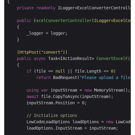
private
readonly
public
ExcelConverterController
(
ILogger<ExcelConv
    [
HttpPost(
"convert"
)
]
public
async
 Task<IActionResult> 
ConvertExcelFile
if
 (file == 
null
 || file.Length == 
0
return
 BadRequest(
"Please upload a file"
using
var
 inputStream = 
new
await
        inputStream.Position = 
0
// Initialize options
        LowCodeLoadOptions loadOptions = 
new