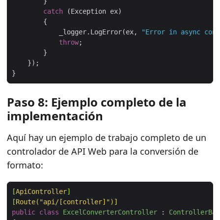
catch
            _logger.LogError(ex, 
"Error in async conv
throw
Paso 8: Ejemplo completo de la
implementación
Aquí hay un ejemplo de trabajo completo de un
controlador de API Web para la conversión de
formato:
[
ApiController
]
[
Route(
"api/[controller]
"
)
public
class
ExcelConverterController
 : 
ControllerBas