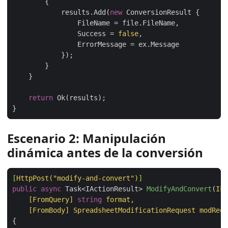
            results.Add(
new
                Success = 
false
return
Escenario 2: Manipulación
dinámica antes de la conversión
[
HttpPost(
"modify-and-convert"
)
]
public
async
 Task<IActionResult> 
ModifyAndConvert
(
    [FromQuery]
string
    [FromBody]
 SpreadsheetModificationRequest modRequ