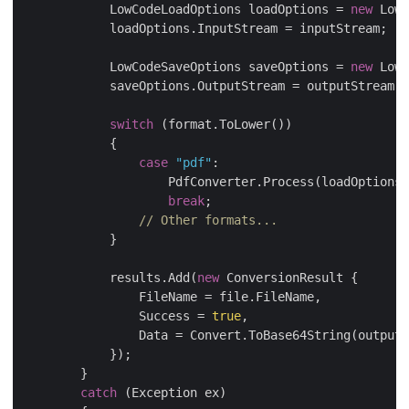
            LowCodeLoadOptions loadOptions = 
new
            LowCodeSaveOptions saveOptions = 
new
switch
case
"pdf"
break
// Other formats...
            results.Add(
new
                Success = 
true
catch