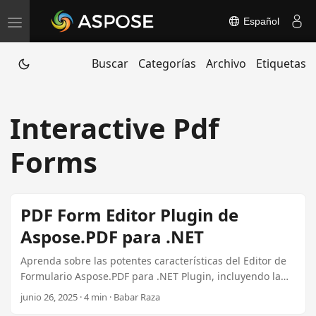
Español
T
o
Buscar
Categorías
Archivo
Etiquetas
g
g
l
Interactive Pdf
e
n
Forms
a
v
i
PDF Form Editor Plugin de
g
Aspose.PDF para .NET
a
t
Aprenda sobre las potentes características del Editor de
Formulario Aspose.PDF para .NET Plugin, incluyendo la
i
gestión de campos de formularios interactivos, la
junio 26, 2025 · 4 min · Babar Raza
o
apariencia de personalización, el relleno automático del