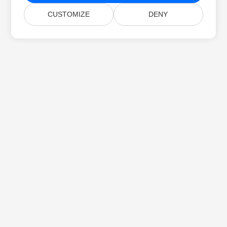
CUSTOMIZE
DENY
Inicio
Productos
Nuevos Lanzamientos
Precios
Documentación
Soporte Gratuito