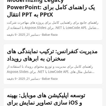
PowerPoint: یک راهنمای کامل برای
انتقال PPT به PPtX
راهنمای جامع برای راهنمایی کامل برای پروژه های مهاجرت شرکت
با استفاده از Aspose.Slides برای .NET با LowCode API. شامل
مثال های دنیای واقعی، بهترین روش ها و کد آماده تولید برای برنامه
دسامبر 21, 2025 · 9 دقیقه · Babar Raza
های کسب و کار.
مدیریت کنفرانس: ترکیب نمایندگی های
سخنران به ابرهای رویداد
راهنمای کامل برای مدیریت و توزیع محتوای رویداد با استفاده از
Aspose.Slides برای .NET با LowCode API. شامل مثال های
واقعی، بهترین روش ها و کد آماده تولید برای برنامه های کسب و
دسامبر 21, 2025 · 9 دقیقه · Babar Raza
کار است.
توسعه اپلیکیشن های موبایل: بهینه
سازی تصاویر نمایش برای iOS و