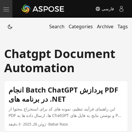
فارسی
T
o
Search
Categories
Archive
Tags
g
g
l
Chatgpt Document
e
n
Automation
a
v
i
انجام Batch ChatGPT پردازش PDF
g
در برنامه های .NET
a
این راهنمای فرآیند تنظیم، نمونه های کد برای استخراج محتوا از
t
PDF ها، ارسال داده ها به ChatGPT و نوشتن نتایج به فایل های PDF
i
را پوشش می دهد.
ژوئن 26, 2025 · 3 دقیقه · Babar Raza
o