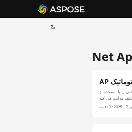
Net Ap
Aspose.OCR  برای .NET اتوماتیک کنید