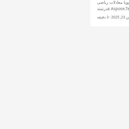
 در برنامه .NET خود با استفاده از کتابخانه
قدرتمند Aspose.Tex انجام دهید.این راهنمای جامع همه چیز را از نصب تا گزینه های پیکربندی پیشرفته پوشش می
دهد.