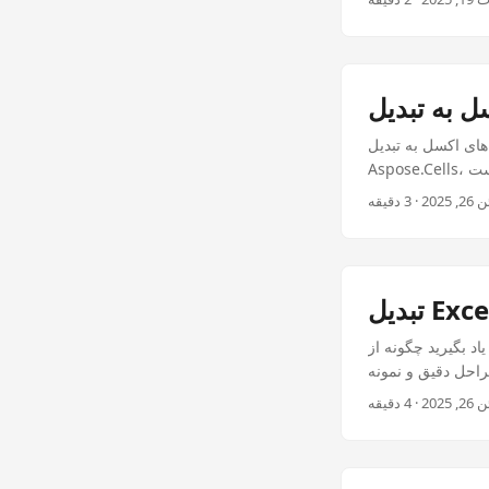
NET. این آموزش شامل تنظیم
یاد بگیرید چگونه از Aspose.Cells PDF Converter برای .NET Plugin برای تبدیل فایل های Excel به PDF های با
راحل دقیق و نمونه
ی کد در C# است