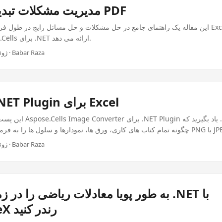
مدیریت مشکلات تبدیل اکسل به PDF
این مقاله یک راهنمای جامع در حل مشکلات و حل مسائل رایج در طول فرآیند تبدیل فایل ه
استفاده از Aspose.Cells برای .NET ارائه می دهد.
ژوئن 26, 2025 · 3 دقیقه · Babar Raza
نرم افزار .NET Plugin برای Excel
این پست وبلاگ توانایی های erter
چگونه تمام کتاب های کاری، ورق ها، نمودارها و سلول ها را به فرمت های تصویر مانند G
ژوئن 26, 2025 · 3 دقیقه · Babar Raza
به طور پویا معادلات ریاضی را در زمان اجر
Aspose.TeX رندر کنید