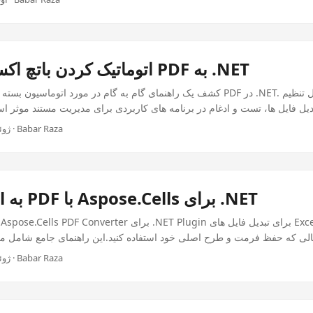
اتوماتیک کردن باتچ اکسل به تبدیل PDF به .NET
کشف یک راهنمای گام به گام در مورد اتوماسیون بسته های اکسل به تبدیل PDF در .
ژوئن 26, 2025 · 3 دقیقه · Babar Raza
تبدیل Excel به PDF با Aspose.Cells برای .NET
حالی که حفظ فرمت و طرح اصلی خود استفاده کنید.این راهنمای جامع شامل م
ها
ژوئن 26, 2025 · 4 دقیقه · Babar Raza