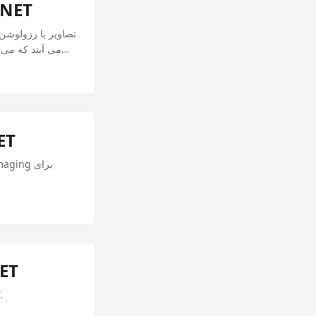
بهینه سازی تصاویر با رزولوشن بالا برای موبایل
تصاویر با رزولوشن 
می آیند که می ت
GIF های بازاریابی خو
ایجاد بارکدهای PDF417 بر
راهنمای جا