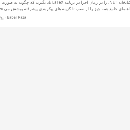
یاد بگیرید که چگونه به صورت پویا معادلات ریاضی LaTeX را در زمان اجرا
ژوئن 23, 2025 · 3 دقیقه · Babar Raza