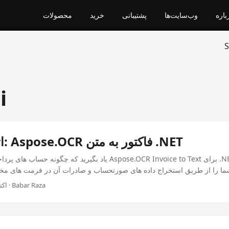
باره
وب‌سایت‌ها
پشتیبانی
خرید
محصولات
S
i
AP اتوماتیک: Aspose.OCR فاکتور به متن .NET
یاد بگیرید که چگونه حساب های پرداختی را با استفاده از Invoice to Text
اکتبر 17, 2025 · 3 دقیقه · Babar Raza