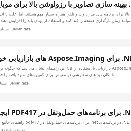
 و وب در .NET
بالا برای برنامه های مدرن وب و تلفن همراه بسیار مهم هستند، اما اغلب با ان
وانند زمان بارگذاری صفحه را کند کنند و استفاده از پهنای باند را افزایش دهن
بهینه سازی تصویر به بازی می آید. با به دست آوردن عکس های با کیفیت بالا از طر
سپتامبر 24, 2025 · 3 دقیقه · Babar Raza
دکار با Aspose.Imaging برای .NET
این راهنمای نشان می دهد که چگونه برای اتوماسیون ایجاد GIF بازاریابی 
.NET، امکان دید های سفارشی در مقیاس برای کمپین های بهبود یافته را فراهم می کند.
سپتامبر 4, 2025 · 3 دقیقه · Babar Raza
ای برنامه‌های حمل‌ونقل در .NET
مع برای ایجاد بارکدهای pdf417 برای برنامه‌های حمل‌ونقل در .net در برنامه‌های .NET.
اوت 19, 2025 · 2 دقیقه · Babar Raza