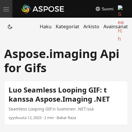
Suomi
T
o
Haku
Kategoriat
Arkisto
Avainsanat
g
g
l
Aspose.imaging Api
e
n
for Gifs
a
v
i
Luo Seamless Looping GIF: t
g
kanssa Aspose.Imaging .NET
a
t
Seamless Looping GIF:n luominen .NET:ssä
i
syyskuuta 12, 2025 · 2 min · Babar Raza
o