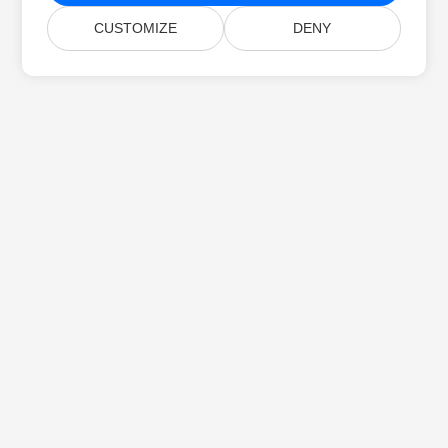
CUSTOMIZE
DENY
Koti
Tuotteet
Uudet Julkaisut
Hinnoittelu
Asiakirjat
Ilmainen Tuki