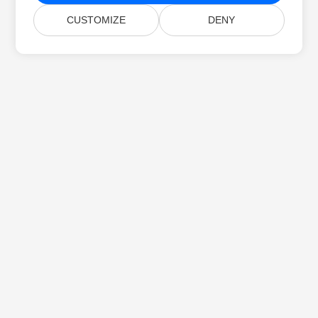
CUSTOMIZE
DENY
Koti
Tuotteet
Uudet Julkaisut
Hinnoittelu
Asiakirjat
Ilmainen Tuki