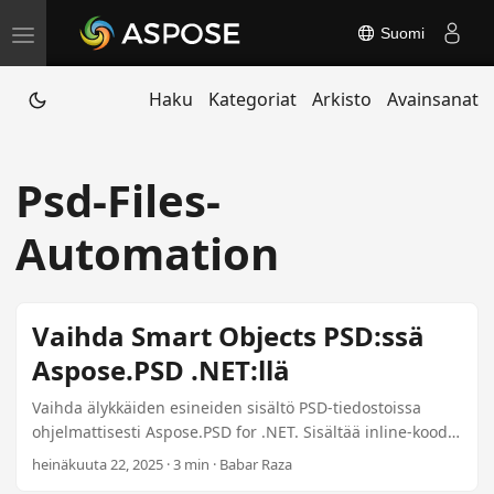
Suomi
T
o
Haku
Kategoriat
Arkisto
Avainsanat
g
g
l
Psd-Files-
e
n
Automation
a
v
i
Vaihda Smart Objects PSD:ssä
g
Aspose.PSD .NET:llä
a
t
Vaihda älykkäiden esineiden sisältö PSD-tiedostoissa
ohjelmattisesti Aspose.PSD for .NET. Sisältää inline-koodia
i
yksittäisille ja useille korvauksille, joilla on turvallisia
heinäkuuta 22, 2025 · 3 min · Babar Raza
o
palautteita.