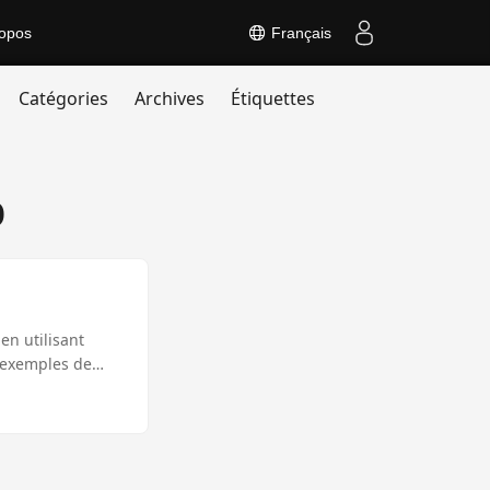
opos
Français
Catégories
Archives
Étiquettes
p
en utilisant
 exemples de