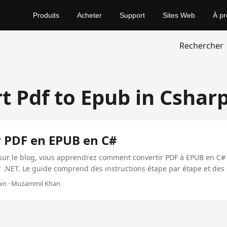
Produits
Acheter
Support
Sites Web
À pr
Rechercher
t Pdf to Epub in Cshar
r PDF en EPUB en C#
 sur le blog, vous apprendrez comment convertir PDF à EPUB en C# 
 .NET. Le guide comprend des instructions étape par étape et des
 facile à suivre!
4 min · Muzammil Khan