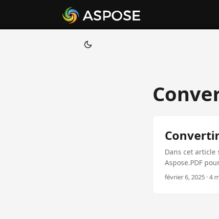
Conver
Converti
Dans cet article
Aspose.PDF pour
code, ce qui rend
février 6, 2025 · 