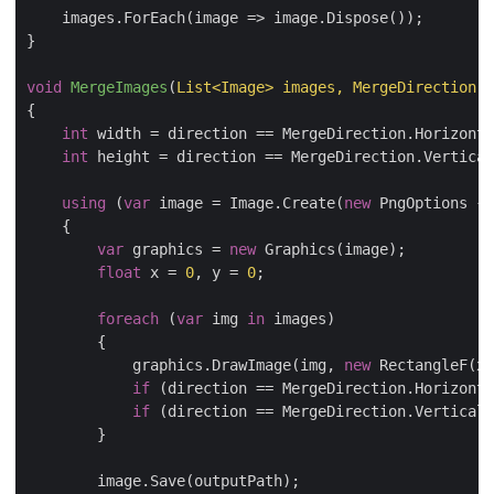
void
MergeImages
(
List<Image> images, MergeDirection d
int
int
using
 (
var
 image = Image.Create(
new
 PngOptions { 
var
 graphics = 
new
float
 x = 
0
, y = 
0
foreach
 (
var
 img 
in
            graphics.DrawImage(img, 
new
if
if