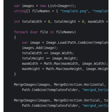
var
 images = 
new
string
[] fileNames = { 
"template.png"
, 
"template.
int
 totalWidth = 
0
, totalHeight = 
0
, maxWidth = 
0
foreach
 (
var
 file 
in
var
        Path.Combine(templatesFolder, 
"merged_horizon
        Path.Combine(templatesFolder, 
"merged_vertica