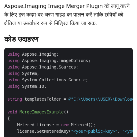
Aspose.Imaging Image Merger Plugin को लागू करने
के लिए इस कदम-दर-चरण गाइड का पालन करें ताकि छवियों को
क्षैतिज या ऊर्ध्वाधर रूप से मिश्रित किया जा सक.
कोड उदाहरण
using
using
using
using
using
using
string
 templatesFolder = 
@"C:\\Users\\USER\\Downloads
void
MergeImagesExample
(
)
    Metered license = 
new
    license.SetMeteredKey(
"<your-public-key>"
, 
"<your