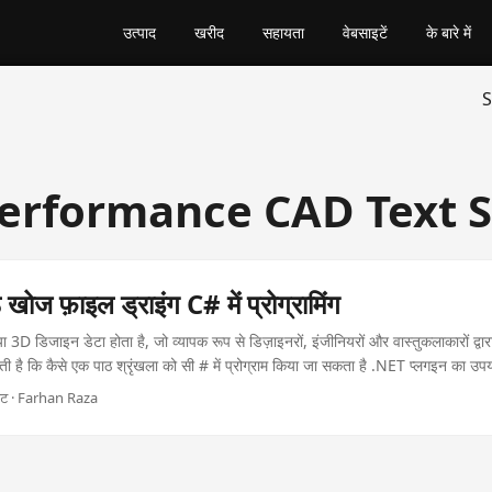
उत्पाद
खरीद
सहायता
वेबसाइटें
के बारे में
S
erformance CAD Text 
खोज फ़ाइल ड्राइंग C# में प्रोग्रामिंग
 3D डिजाइन डेटा होता है, जो व्यापक रूप से डिज़ाइनरों, इंजीनियरों और वास्तुकलाकारों द्वा
जाती है कि कैसे एक पाठ श्रृंखला को सी # में प्रोग्राम किया जा सकता है .NET प्लगइन का 
िनट · Farhan Raza