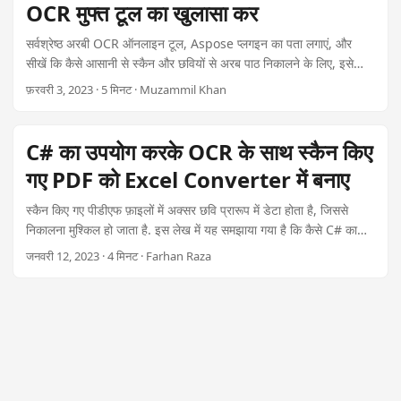
OCR मुफ्त टूल का खुलासा कर
सर्वश्रेष्ठ अरबी OCR ऑनलाइन टूल, Aspose प्लगइन का पता लगाएं, और
सीखें कि कैसे आसानी से स्कैन और छवियों से अरब पाठ निकालने के लिए, इसे
मुफ्त में संपादित करने योग्य पाठ में परिवर्तित कर.
फ़रवरी 3, 2023 · 5 मिनट · Muzammil Khan
C# का उपयोग करके OCR के साथ स्कैन किए
गए PDF को Excel Converter में बनाए
स्कैन किए गए पीडीएफ फ़ाइलों में अक्सर छवि प्रारूप में डेटा होता है, जिससे
निकालना मुश्किल हो जाता है. इस लेख में यह समझाया गया है कि कैसे C# का
उपयोग करके प्रोग्रामिंग रूप से OCR फ़ंक्शन के साथ एक स्कैनिंग PDF को
जनवरी 12, 2023 · 4 मिनट · Farhan Raza
Excel में परिवर्तित करने के लिए कैसे बनाया जाए. Excel रूपांतरण के लिये
सर्वश्रेष्ठ सी # ओसीआर लाइब्रेरी का लाभ उठाएं ताकि संख्यात्मक जानकारी को
प्रभावी ढंग से संसाधित किया जा सके. केवल $99, अपने .NET एप्लिकेशन को
शक्तिशाली PDF-Excel रिवर्स क्षमताओं से बढ़ाए.