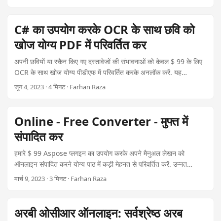
लेख में इस विश्वसनीय और उच्च सटीक .NET Plugin का इस्तेमाल करके
OCR के साथ पाठ में एक डिस्प्लेशॉप को कैसे रूपांतरित किया जाए.
C# का उपयोग करके OCR के साथ छवि को
खोज योग्य PDF में परिवर्तित कर
अपनी छवियों या स्कैन किए गए दस्तावेजों की संभावनाओं को केवल $ 99 के लिए
OCR के साथ खोज योग्य पीडीएफ में परिवर्तित करके अनलॉक करें. यह
मार्गदर्शिका JPG, PNG, TIFF, BMP, और अन्य प्रारूपों को शक्तिशाली
जून 4, 2023 · 4 मिनट · Farhan Raza
Aspose प्लगइन का उपयोग करके खोजे जाने योग्य PDFs में कैसे रूपांतरित
करने के बारे में विस्तार से बताती है. नीचे दिए गए अनुभागों का पता लगाएं. सबसे
अच्छे C# ओसीआर पुस्तकालय के उपयोग पर व्यापक निर्देशों के लिय.
Online - Free Converter - मुफ्त में
संपादित कर
हमारे $ 99 Aspose प्लगइन का उपयोग करके अपने मैनुअल लेखन को
ऑनलाइन संपादित करने योग्य पाठ में कड़ी मेहनत से परिवर्तित करें. उन्नत
ऑप्टिकल चरित्र पहचान क्षमताओं का पता लगाएं जो आपके नोट लेने का अनुभव
मार्च 9, 2023 · 3 मिनट · Farhan Raza
बढ़ाते ह.
अरबी ओसीआर ऑनलाइन: सर्वश्रेष्ठ अरब