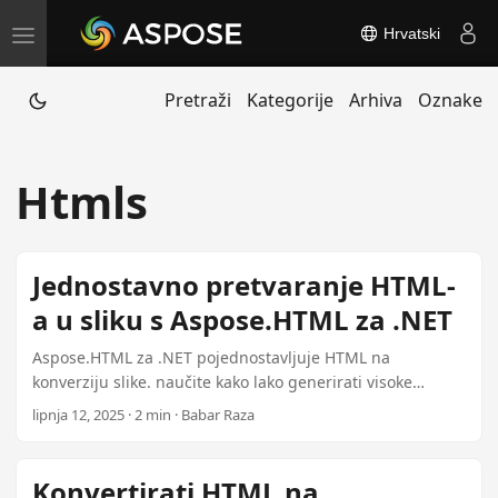
Hrvatski
T
o
Pretraži
Kategorije
Arhiva
Oznake
g
g
l
Htmls
e
n
a
Jednostavno pretvaranje HTML-
v
a u sliku s Aspose.HTML za .NET
i
g
Aspose.HTML za .NET pojednostavljuje HTML na
a
konverziju slike. naučite kako lako generirati visoke
kvalitete slika iz HTML sadržaja s ovom moćnom
t
lipnja 12, 2025 · 2 min · Babar Raza
knjižnicom.
i
o
Konvertirati HTML na