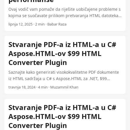
Ovaj vodič vam pomaže da riješite uobičajene probleme s
kojima se suočavate prilikom pretvaranja HTML datoteka,
usredotočujući se na kvalitetu slike, formataciju
lipnja 12, 2025 · 2 min · Babar Raza
neskladnosti i optimizaciju performansi za velike dosjee.
Stvaranje PDF-a iz HTML-a u C#
Aspose.HTML-ov $99 HTML
Converter Plugin
Saznajte kako generirati visokokvalitetne PDF dokumente
iz HTML sadržaja u C# s Aspose.HTML za .NET, $99
Aspose Plugin. Konvertirati HTML datoteke, trake, ili web
travnja 18, 2024 · 4 min · Muzammil Khan
stranice u PDF-ove bez napora koristeći .NET Core HTML u
PDF mogućnosti konverzije.
Stvaranje PDF-a iz HTML-a u C#
Aspose.HTML-ov $99 HTML
Converter Plugin