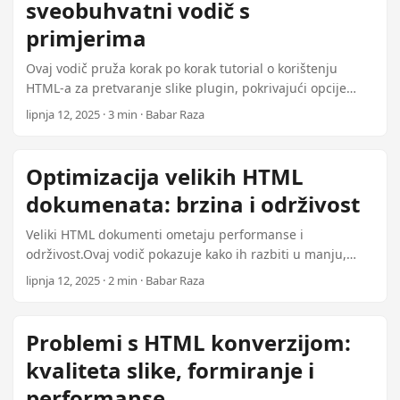
sveobuhvatni vodič s
primjerima
Ovaj vodič pruža korak po korak tutorial o korištenju
HTML-a za pretvaranje slike plugin, pokrivajući opcije
prilagodbe za rezoluciju, format i kvalitetu.
lipnja 12, 2025 · 3 min · Babar Raza
Optimizacija velikih HTML
dokumenata: brzina i održivost
Veliki HTML dokumenti ometaju performanse i
održivost.Ovaj vodič pokazuje kako ih razbiti u manju,
upravljivu komponentu i optimizirati njihovu strukturu za
lipnja 12, 2025 · 2 min · Babar Raza
brzinu i učinkovitosti.
Problemi s HTML konverzijom:
kvaliteta slike, formiranje i
performanse