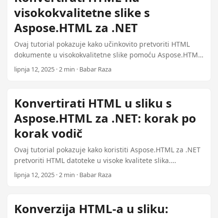
n
visokokvalitetne slike s
Aspose.HTML za .NET
Ovaj tutorial pokazuje kako učinkovito pretvoriti HTML
dokumente u visokokvalitetne slike pomoću Aspose.HTML
za .NET, pokrivajući postavke, licencije i korake konverzije.
lipnja 12, 2025 · 2 min · Babar Raza
Konvertirati HTML u sliku s
Aspose.HTML za .NET: korak po
korak vodič
Ovaj tutorial pokazuje kako koristiti Aspose.HTML za .NET
pretvoriti HTML datoteke u visoke kvalitete slika.
pokrivamo postavke, primjere koda i opcije spašavanja
lipnja 12, 2025 · 2 min · Babar Raza
slike.
Konverzija HTML-a u sliku: