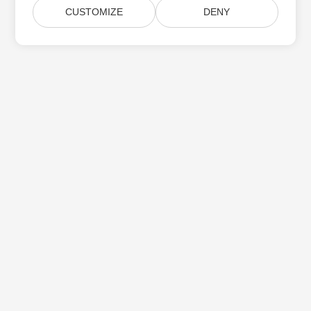
CUSTOMIZE
DENY
Početna
Proizvodi
Nova Izdanja
Cjenik
Dokumenti
Besplatna Podrška
Blog