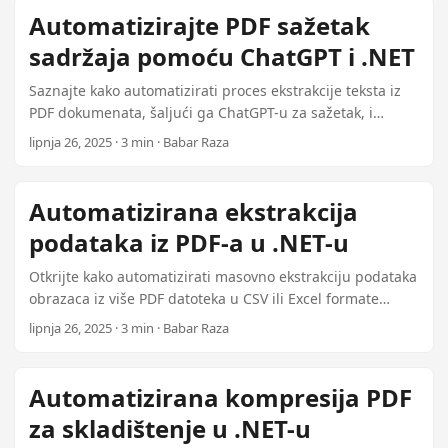
n
Automatizirajte PDF sažetak
sadržaja pomoću ChatGPT i .NET
Saznajte kako automatizirati proces ekstrakcije teksta iz
PDF dokumenata, šaljući ga ChatGPT-u za sažetak, i
rukovanje AI-generacijom u aplikaciji .NET.
lipnja 26, 2025 · 3 min · Babar Raza
Automatizirana ekstrakcija
podataka iz PDF-a u .NET-u
Otkrijte kako automatizirati masovno ekstrakciju podataka
obrazaca iz više PDF datoteka u CSV ili Excel formate
pomoću Aspose.PDF.FormExporter u .NET okruženju.
lipnja 26, 2025 · 3 min · Babar Raza
Automatizirana kompresija PDF
za skladištenje u .NET-u