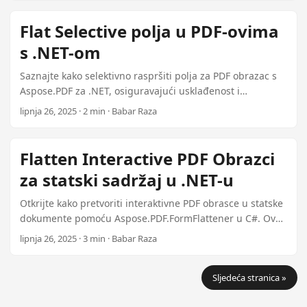
Pokrivamo tehnike skripta, strategije optimizacije
performansi i najbolje prakse za organizaciju i
Flat Selective polja u PDF-ovima
imenovanje konvencija.
s .NET-om
Saznajte kako selektivno raspršiti polja za PDF obrazac s
Aspose.PDF za .NET, osiguravajući usklađenost i
kontinuiranu suradnju dokumenata.
lipnja 26, 2025 · 2 min · Babar Raza
Flatten Interactive PDF Obrazci
za statski sadržaj u .NET-u
Otkrijte kako pretvoriti interaktivne PDF obrasce u statske
dokumente pomoću Aspose.PDF.FormFlattener u C#. Ovaj
vodič obuhvaća kada koristiti pretvaranje, korak po korak
lipnja 26, 2025 · 3 min · Babar Raza
upute i najbolje prakse.
Sljedeća stranica »