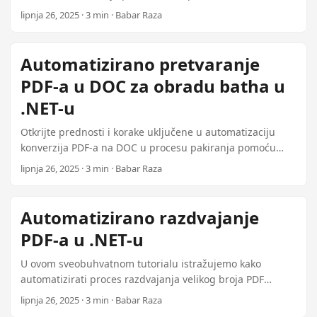
vodič daje korak po korak upute o postavljanju,
lipnja 26, 2025 · 3 min · Babar Raza
konfiguraciji i integriranju ovog moćnog alata u vaš
sustav upravljanja dokumentima.
Automatizirano pretvaranje
PDF-a u DOC za obradu batha u
.NET-u
Otkrijte prednosti i korake uključene u automatizaciju
konverzija PDF-a na DOC u procesu pakiranja pomoću
Aspose.PDF za .NET. Ovaj vodič sadrži primjere koda i
lipnja 26, 2025 · 3 min · Babar Raza
praktične savjete za integraciju ovog rješenja u vaše
sustave upravljanja dokumentima.
Automatizirano razdvajanje
PDF-a u .NET-u
U ovom sveobuhvatnom tutorialu istražujemo kako
automatizirati proces razdvajanja velikog broja PDF
datoteka na pojedinačne stranice ili prilagođene
lipnja 26, 2025 · 3 min · Babar Raza
rasponove pomoću Aspose.PDF.Plugin Splitter za .NET.