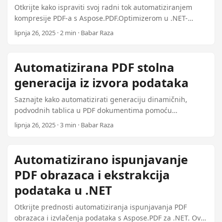
Otkrijte kako ispraviti svoj radni tok automatiziranjem
kompresije PDF-a s Aspose.PDF.Optimizerom u .NET-
u.Ovaj vodič obuhvaća postavke vašeg okruženja,
lipnja 26, 2025 · 2 min · Babar Raza
obrađivanje datoteka, logging rezultate i napredne
savjete za integraciju u postojeće sustave.
Automatizirana PDF stolna
generacija iz izvora podataka
Saznajte kako automatizirati generaciju dinamičnih,
podvodnih tablica u PDF dokumentima pomoću
Aspose.PDF.TableGenerator Plugin za .NET. Ovaj vodič
lipnja 26, 2025 · 3 min · Babar Raza
obuhvaća povezivanje s različitim izvorima podataka,
mapiranje polja, izgradnju tabela i rukovanje naprednim
scenarijima kao što su stranice i uvjetno formiranje.
Automatizirano ispunjavanje
PDF obrazaca i ekstrakcija
podataka u .NET
Otkrijte prednosti automatiziranja ispunjavanja PDF
obrazaca i izvlačenja podataka s Aspose.PDF za .NET. Ovaj