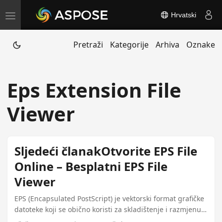
Hrvatski
T
o
Pretraži
Kategorije
Arhiva
Oznake
g
g
l
Eps Extension File
e
n
Viewer
a
v
i
Sljedeći članakOtvorite EPS File
g
Online – Besplatni EPS File
a
Viewer
t
i
EPS (Encapsulated PostScript) je vektorski format grafičke
datoteke koji se obično koristi za skladištenje i razmjenu
o
visokokvalitetnih slika ili grafika. pomoću našeg online