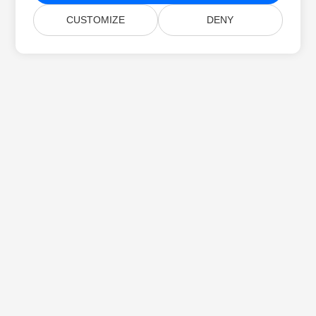
CUSTOMIZE
DENY
Početna
Proizvodi
Nova Izdanja
Cjenik
Dokumenti
Besplatna Podrška