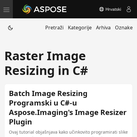
Hrvatski
T
o
Pretraži
Kategorije
Arhiva
Oznake
g
g
l
Raster Image
e
n
Resizing in C#
a
v
i
Batch Image Resizing
g
Programski u C#-u
a
Aspose.Imaging's Image Resizer
t
Plugin
i
o
Ovaj tutorial objašnjava kako učinkovito programirati slike