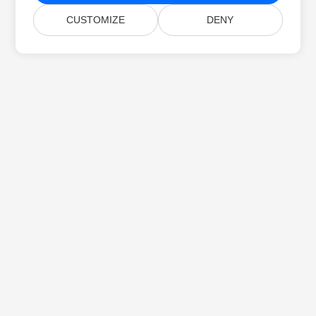
CUSTOMIZE
DENY
Početna
Proizvodi
Nova Izdanja
Cjenik
Dokumenti
Besplatna Podrška