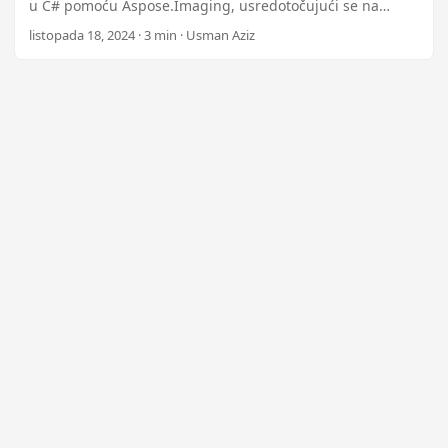
n
u C# pomoću Aspose.Imaging, usredotočujući se na
raster i vektor slike, a istovremeno održavajući proporcije
listopada 18, 2024 · 3 min · Usman Aziz
aspekta i kvalitetu slike.