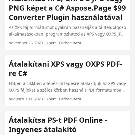
n
dollárért érhető el.
PNG képet a C# Aspose.Page $99
Converter Plugin használatával
Az XPS fájlformátumot gyakran használják a fájlfeldolgozó
alkalmazásokban. programozhatod az XPS vagy OXPS JPG
vagy PNG képeket C# vagy a .NET keretalapú
november 23, 2023 · 3 perc · Farhan Raza
alkalmazásokban a $99 Aspose Plugin használatával. csak
néhány egyszerű API hívással könnyen átalakíthatod az
XPS vagy OXPS fájlokat JPG vagy PNG képekké. Az
Átalakítani XPS vagy OXPS PDF-
Aspose.Page for .NET API különböző funkciókat kínál az
re C#
XPS, OXPS és számos más támogatott fájlformátumokkal
való munkavégzéshez.
Ebben a cikkben a lépésről lépésre átalakítjuk az XPS vagy
OXPS fájlokat a széles körben használt PDF formátumba
C# használatával.Ez az útmutató a fejlesztők számára
augusztus 11, 2023 · 3 perc · Farhan Raza
gyakorlati megoldást nyújt a dokumentumkezelési
képességek fejlesztésére az Aspose Plugin révén, egy
hatékony .NET Plugin a hatékony
Átalakítsa PS-t PDF Online -
dokumentumkonverzióhoz megfizethető áron $99.
Ingyenes átalakító