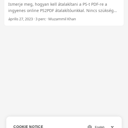
Ismerje meg, hogyan kell átalakítani a PS-t PDF-re a
ingyenes online PS2PDF átalakítóunkkal. Nincs szükség
letöltésre vagy telepítésre. Ez az erőteljes Postscript to
április 27, 2023 · 3 perc · Muzammil Khan
PDF átalakító biztosítja a magas minőséget és
pontosságot, így ideális választás a .NET Plugin
felhasználók számára!
COOKIE NOTICE