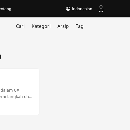
entang
Indonesian
Cari
Kategori
Arsip
Tag
p
B dalam C#
emi langkah dan