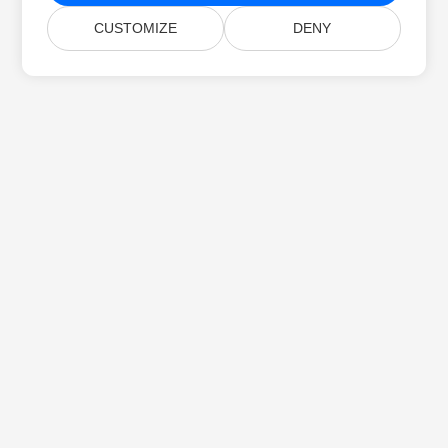
CUSTOMIZE
DENY
Beranda
Produk
Rilis Baru
Harga
Dokumen
Dukungan Gratis