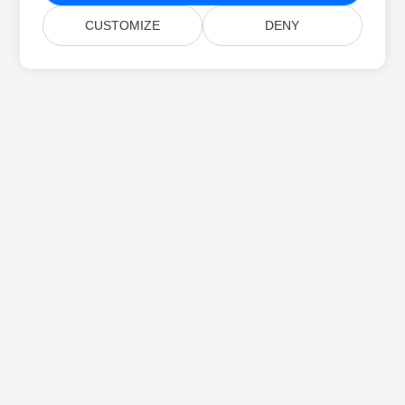
CUSTOMIZE
DENY
Home
Prodotti
Nuove Versioni
Prezzi
Documenti
Supporto Gratuito