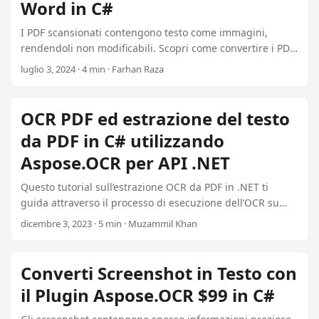
Word in C#
I PDF scansionati contengono testo come immagini,
rendendoli non modificabili. Scopri come convertire i PDF
scansionati in documenti Word (DOCX o DOC) utilizzando
luglio 3, 2024 · 4 min · Farhan Raza
C# con il riconoscimento ottico dei caratteri (OCR)
utilizzando il plugin Aspose per un’estrazione di testo di
alta qualità per soli $99.
OCR PDF ed estrazione del testo
da PDF in C# utilizzando
Aspose.OCR per API .NET
Questo tutorial sull’estrazione OCR da PDF in .NET ti
guida attraverso il processo di esecuzione dell’OCR su
documenti PDF, riconoscendo ed estraendo testo da
dicembre 3, 2023 · 5 min · Muzammil Khan
documenti PDF scansionati programmaticamente in C#.
Scopri come utilizzare l’API Aspose.OCR per .NET, una
libreria OCR PDF in C# ad alta precisione disponibile per
Converti Screenshot in Testo con
soli $99, perfetta per l’elaborazione delle fatture e la
il Plugin Aspose.OCR $99 in C#
conversione dei documenti.