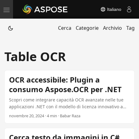
Italiano
T
o
Cerca
Categorie
Archivio
Tag
g
g
l
Table OCR
e
n
a
OCR accessibile: Plugin a
v
consumo Aspose.OCR per .NET
i
g
Scopri come integrare capacità OCR avanzate nelle tue
a
applicazioni .NET con il modello di licenza innovativo a
consumo di Aspose.OCR. Licenza singoli plugin OCR per
t
novembre 20, 2024 · 4 min · Babar Raza
soli $99, garantendo funzionalità ottimali e gestione dei
i
costi.
o
Cerca testo da immagini in C#