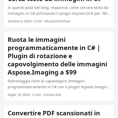
n
In questo post del blog, imparerai come cercare testo da
immagini in C# utilizzando il plugin Aspose.OCR per .NET
da $99. Forniamo una guida passo-passo con esempi di
ottobre 4, 2024 · 3 min · Muzammil Khan
codice per aiutarti a implementare facilmente una ricerca
efficace di testo nelle immagini utilizzando la migliore
libreria OCR C# per l’elaborazione delle immagini.
Ruota le immagini
programmaticamente in C# |
Plugin di rotazione e
capovolgimento delle immagini
Aspose.Imaging a $99
Padroneggia l’arte di capovolgere immagini
programmaticamente in C# con il plugin Aspose.Imaging
Image Rotate & Flip da $99. Scopri come eseguire
luglio 18, 2024 · 2 min · Usman Aziz
capovolgimenti orizzontali, verticali e combinati con
rotazione attraverso passaggi dettagliati ed esempi di
codice.
Convertire PDF scansionati in