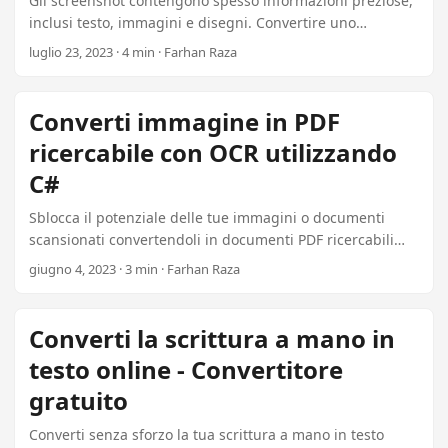
Gli screenshot contengono spesso informazioni preziose,
inclusi testo, immagini e disegni. Convertire uno
screenshot in testo consente di recuperare queste
luglio 23, 2023 · 4 min · Farhan Raza
informazioni senza sforzo utilizzando il Plugin Aspose da
$99. Questo articolo descrive come convertire uno
screenshot in testo con OCR in C# utilizzando questo
Converti immagine in PDF
Plugin .NET affidabile e ad alta precisione.
ricercabile con OCR utilizzando
C#
Sblocca il potenziale delle tue immagini o documenti
scansionati convertendoli in documenti PDF ricercabili
con OCR utilizzando C# per soli $99. Questa guida
giugno 4, 2023 · 3 min · Farhan Raza
dettaglia come convertire JPG, PNG, TIFF, BMP e altri
formati in PDF ricercabili utilizzando il potente plugin
Aspose. Esplora le sezioni sottostanti per istruzioni
Converti la scrittura a mano in
dettagliate su come utilizzare la migliore libreria C# OCR
testo online - Convertitore
per PDF.
gratuito
Converti senza sforzo la tua scrittura a mano in testo