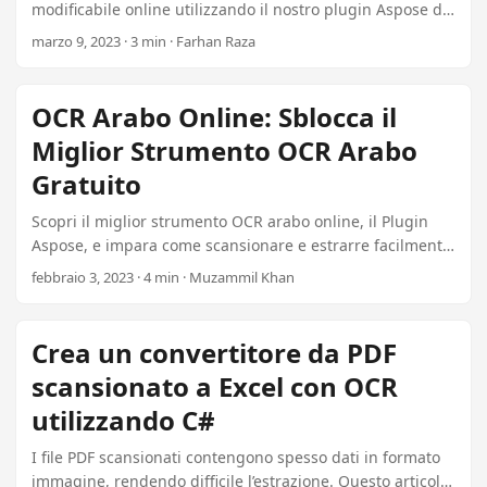
modificabile online utilizzando il nostro plugin Aspose da
$99. Scopri le avanzate capacità di Riconoscimento Ottico
marzo 9, 2023 · 3 min · Farhan Raza
dei Caratteri che migliorano la tua esperienza di presa di
appunti.
OCR Arabo Online: Sblocca il
Miglior Strumento OCR Arabo
Gratuito
Scopri il miglior strumento OCR arabo online, il Plugin
Aspose, e impara come scansionare e estrarre facilmente
il testo arabo dalle immagini, convertendolo in testo
febbraio 3, 2023 · 4 min · Muzammil Khan
modificabile gratuitamente. Esplora il nostro Plugin .NET
per funzionalità avanzate a soli 99.
Crea un convertitore da PDF
scansionato a Excel con OCR
utilizzando C#
I file PDF scansionati contengono spesso dati in formato
immagine, rendendo difficile l’estrazione. Questo articolo