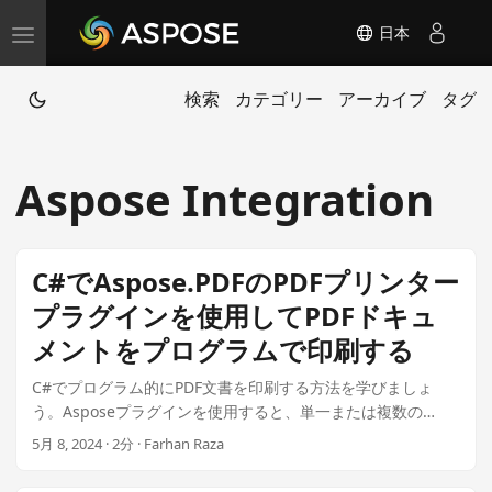
日本
T
o
検索
カテゴリー
アーカイブ
タグ
g
g
l
Aspose Integration
e
n
a
C#でAspose.PDFのPDFプリンター
v
プラグインを使用してPDFドキュ
i
メントをプログラムで印刷する
g
a
C#でプログラム的にPDF文書を印刷する方法を学びましょ
t
う。Asposeプラグインを使用すると、単一または複数の
PDF、特定のページ、およびセキュリティがかかったPDFをわ
i
5月 8, 2024 · 2分 · Farhan Raza
ずか99ドルで印刷できます。用紙トレイをカスタマイズし、
o
高品質な画像で印刷状況を監視しましょう.