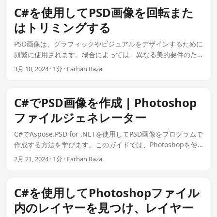
n
C#を使用してPSD画像を回転また
はトリミングする
PSD画像は、グラフィックやビジュアルをデザインするために
頻繁に使用されます。場合によっては、異なる美的要件のた
めにPSD画像をトリミングしたり回転させたりしたいことがあ
3月 10, 2024 · 1分 · Farhan Raza
ります。この記事では、99ドルで.NETプラグインを使用して
C#でPSD画像をトリミングまたは回転させる方法を学びます.
C#でPSD画像を作成 | Photoshop
ファイルジェネレーター
C#でAspose.PSD for .NETを使用してPSD画像をプログラムで
作成する方法を学びます。このガイドでは、Photoshopを使
用せずにPhotoshop（PSD）ファイルを生成するためのステ
2月 21, 2024 · 1分 · Farhan Raza
ップバイステップのアプローチを提供します。高性能なPSD編
集のための強力なAsposeプラグインを利用して、わずか$99
で提供します.
C#を使用してPhotoshopファイル
内のレイヤーを見つけ、レイヤー