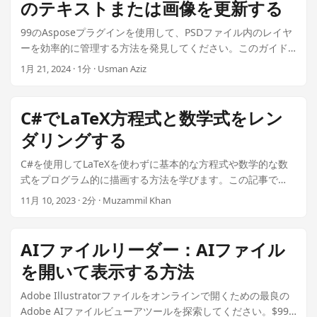
のテキストまたは画像を更新する
99のAsposeプラグインを使用して、PSDファイル内のレイヤ
ーを効率的に管理する方法を発見してください。このガイド
では、高品質な出力のためにテキストや画像をシームレスに
1月 21, 2024 · 1分 · Usman Aziz
更新することができます.
C#でLaTeX方程式と数学式をレン
ダリングする
C#を使用してLaTeXを使わずに基本的な方程式や数学的な数
式をプログラム的に描画する方法を学びます。この記事で
は、LaTeX描画のための最良のC#ライブラリについて説明
11月 10, 2023 · 2分 · Muzammil Khan
し、Asposeプラグインを使用してC# WinFormsおよびWPFア
プリケーションでLaTeX方程式を表示する方法を含め、価格は
99ドルです.
AIファイルリーダー：AIファイル
を開いて表示する方法
Adobe Illustratorファイルをオンラインで開くための最良の
Adobe AIファイルビューアツールを探索してください。$99