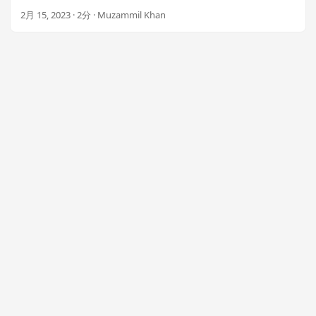
n
インでPDF形式にエクスポートする方法や、Aspose Plugin
2月 15, 2023 · 2分 · Muzammil Khan
for .NETを使用して独自のコンバータをプログラムで開発する
方法を学ぶことができます。価格はわずか99ドルです.