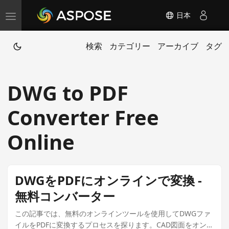
日本
T
o
検索
カテゴリー
アーカイブ
タグ
g
g
l
DWG to PDF
e
n
Converter Free
a
v
Online
i
g
a
DWGをPDFにオンラインで変換 -
t
無料コンバーター
i
この記事では、無料のオンラインツールを使用してDWGファ
o
イルをPDFに変換するプロセスを探ります。CAD図面をオンラ