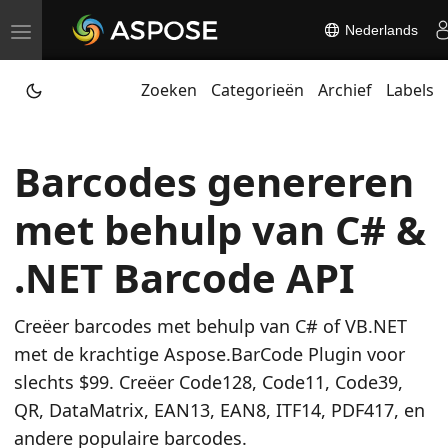
Nederlands
T
o
Zoeken
Categorieën
Archief
Labels
g
g
l
Barcodes genereren
e
n
met behulp van C# &
a
v
.NET Barcode API
i
g
Creëer barcodes met behulp van C# of VB.NET
a
met de krachtige Aspose.BarCode Plugin voor
t
slechts $99. Creëer Code128, Code11, Code39,
i
QR, DataMatrix, EAN13, EAN8, ITF14, PDF417, en
o
andere populaire barcodes.