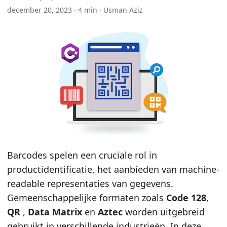
n
december 20, 2023 · 4 min · Usman Aziz
Barcodes spelen een cruciale rol in
productidentificatie, het aanbieden van machine-
readable representaties van gegevens.
Gemeenschappelijke formaten zoals
Code 128
,
QR
,
Data Matrix
en
Aztec
worden uitgebreid
gebruikt in verschillende industrieën. In deze