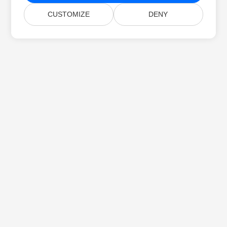
CUSTOMIZE
DENY
Home
Producten
Nieuwe Releases
Prijzen
Documenten
Gratis Ondersteuning