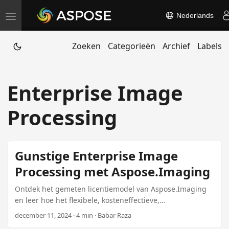
Nederlands
T
o
Zoeken
Categorieën
Archief
Labels
g
g
l
Enterprise Image
e
n
Processing
a
v
i
Gunstige Enterprise Image
g
Processing met Aspose.Imaging
a
t
Ontdek het gemeten licentiemodel van Aspose.Imaging
en leer hoe het flexibele, kosteneffectieve,
i
ondernemingsgraad beeldverwerkingsoplossingen voor
december 11, 2024 · 4 min · Babar Raza
o
.NET-ontwikkelaars biedt, beschikbaar voor slechts $99