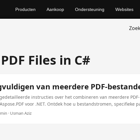
Producten
Aankoop
Ondersteuning
Websites
Zoe
PDF Files in C#
vuldigen van meerdere PDF-bestande
 gedetailleerde instructies over het combineren van meerdere PDF
Aspose.PDF voor .NET. Ontdek hoe u bestandstromen, specifieke p
t geoptimaliseerde oplossingen met behulp van de .NET Plugin voo
2 min · Usman Aziz
ring en hoogwaardige output.