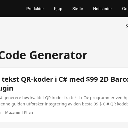
Produkter
Kjøp
Støtte
Nettsteder
O
S
Code Generator
 tekst QR-koder i C# med $99 2D Barc
ugin
å generere høy kvalitet QR-koder fra tekst i C#-programmer ved hj
enne guiden utforsker integrering av den beste 99 $ C # QR kodebi
for .NET, med dynamiske QR kode genereringskapasiteter og tilgang
 min · Muzammil Khan